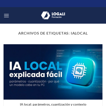
Saltar
al
contenido
ARCHIVOS DE ETIQUETAS:
IALOCAL
IA local: parámetros, cuantización y contexto