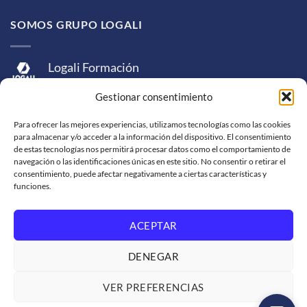
SOMOS GRUPO LOGALI
Logali Formación
Logali Consultoría
Gestionar consentimiento
Logali Ingeniería
Para ofrecer las mejores experiencias, utilizamos tecnologías como las cookies
para almacenar y/o acceder a la información del dispositivo. El consentimiento
de estas tecnologías nos permitirá procesar datos como el comportamiento de
navegación o las identificaciones únicas en este sitio. No consentir o retirar el
consentimiento, puede afectar negativamente a ciertas características y
funciones.
ACEPTAR
Visa
MasterCard
American
PayPal
Bank
Sepa
Skrill
Express
Transfer
DENEGAR
Western
Union
SOPORTE DE VENTA
SOLICITUD DE FACTURACIÓN
VER PREFERENCIAS
TRABAJA CON NOSOTROS
CONDICIONES DE SERVICIO
POLÍTICAS DE PRIVACIDAD