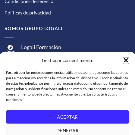
Condiciones de servicio
Políticas de privacidad
SOMOS GRUPO LOGALI
Logali Formación
Logali Consultoría
Gestionar consentimiento
Logali Ingeniería
Para ofrecer las mejores experiencias, utilizamos tecnologías como las cookies
para almacenar y/o acceder a la información del dispositivo. El consentimiento
de estas tecnologías nos permitirá procesar datos como el comportamiento de
navegación o las identificaciones únicas en este sitio. No consentir o retirar el
consentimiento, puede afectar negativamente a ciertas características y
funciones.
ACEPTAR
Visa
MasterCard
American
PayPal
Bank
Sepa
Skrill
Express
Transfer
DENEGAR
Western