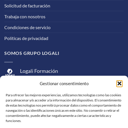
Solicitud de facturación
Trabaja con nosotros
Condiciones de servicio
Políticas de privacidad
SOMOS GRUPO LOGALI
Logali Formación
Logali Consultoría
Gestionar consentimiento
Logali Ingeniería
Para ofrecer las mejores experiencias, utilizamos tecnologías como las cookies
para almacenar y/o acceder a la información del dispositivo. El consentimiento
de estas tecnologías nos permitirá procesar datos como el comportamiento de
navegación o las identificaciones únicas en este sitio. No consentir o retirar el
consentimiento, puede afectar negativamente a ciertas características y
funciones.