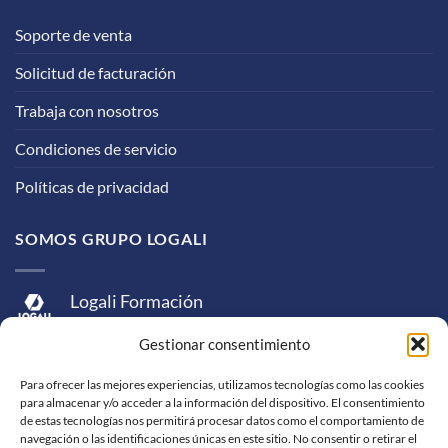
Soporte de venta
Solicitud de facturación
Trabaja con nosotros
Condiciones de servicio
Políticas de privacidad
SOMOS GRUPO LOGALI
Logali Formación
Logali Consultoría
Gestionar consentimiento
Logali Ingeniería
Para ofrecer las mejores experiencias, utilizamos tecnologías como las cookies
para almacenar y/o acceder a la información del dispositivo. El consentimiento
de estas tecnologías nos permitirá procesar datos como el comportamiento de
navegación o las identificaciones únicas en este sitio. No consentir o retirar el