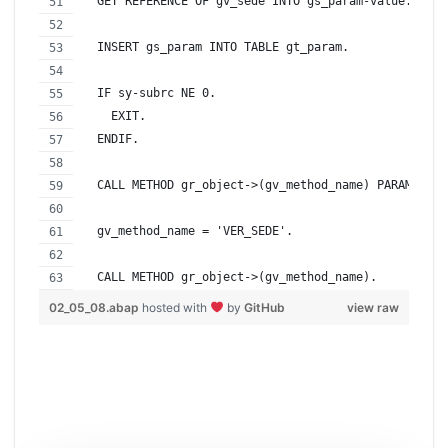
  GET REFERENCE OF gv_sede INTO gs_param-value.
  INSERT gs_param INTO TABLE gt_param.
  IF sy-subrc NE 0.
    EXIT.
  ENDIF.
  CALL METHOD gr_object->(gv_method_name) PARAMETER-
  gv_method_name = 'VER_SEDE'.
  CALL METHOD gr_object->(gv_method_name).
02_05_08.abap
hosted with
by
GitHub
view raw