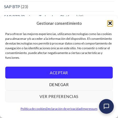
SAP BTP
(23)
SAP BTP (Business Technology Platform)
(1)
Gestionar consentimiento
SAP Build Apps
(1)
Para ofrecer las mejores experiencias, utilizamos tecnologías como las cookies
SAP Business Process Automation
(1)
para almacenar y/o acceder a la información del dispositivo. El consentimiento
de estas tecnologías nos permitirá procesar datos como el comportamiento de
SAP CAP
(5)
navegación o las identificaciones únicas en este sitio. No consentir o retirar el
consentimiento, puede afectar negativamente a ciertas características y
SAP Concur
(1)
funciones.
SAP CPI
(2)
ACEPTAR
SAP FIORI
(7)
DENEGAR
SAP Fiori Elements
(2)
VER PREFERENCIAS
SAP Fiori Forms
(1)
Curso SAP ABAP Programación Orientada a Objetos
SAP Form Tools
(3)
Política de cookies
Declaración de privacidad
Impressum
(POO)
Ver formación
→
SAP Integration Suite
(2)