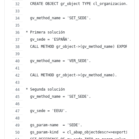
  CREATE OBJECT gr_object TYPE cl_organizacion.
  gv_method_name = 'SET_SEDE'.
* Primera solución
  gv_sede = 'ESPAÑA'.
  CALL METHOD gr_object->(gv_method_name) EXPORTING 
  gv_method_name = 'VER_SEDE'.
  CALL METHOD gr_object->(gv_method_name).
* Segunda solución
  gv_method_name = 'SET_SEDE'.
  gv_sede = 'EEUU'.
  gs_param-name  = 'SEDE'.
  gs_param-kind  = cl_abap_objectdescr=>exporting. "