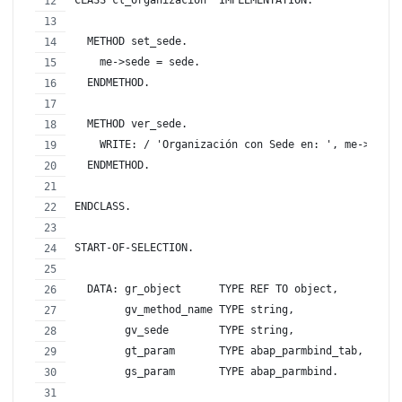
  METHOD set_sede.
    me->sede = sede.
  ENDMETHOD.
  METHOD ver_sede.
    WRITE: / 'Organización con Sede en: ', me->sede.
  ENDMETHOD.
ENDCLASS.
START-OF-SELECTION.
  DATA: gr_object      TYPE REF TO object,
        gv_method_name TYPE string,
        gv_sede        TYPE string,
        gt_param       TYPE abap_parmbind_tab,
        gs_param       TYPE abap_parmbind.