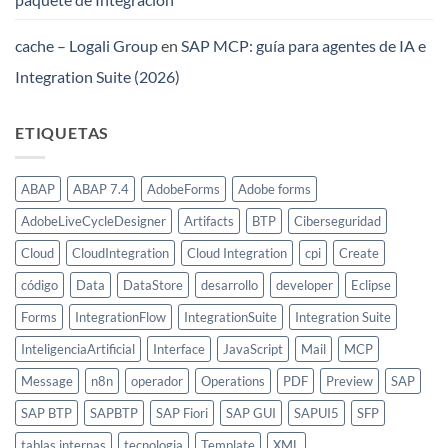
cache – Logali Group
en
SAP MCP: guía para agentes de IA e
Integration Suite (2026)
ETIQUETAS
ABAP
ABAP 7.4
AdobeForms
Adobe forms
AdobeLiveCycleDesigner
Artifacts
BTP
Ciberseguridad
Cloud
CloudIntegration
Cloud Integration
cpi
Create
código
Data
DataStore
desarrollo
developer
Eclipse
Forms
IntegrationFlow
IntegrationSuite
Integration Suite
InteligenciaArtificial
Interface
JavaScript
Mail
MCP
Message
n8n
operador
Operations
PDF
Preview
SAP
SAP BTP
SAPBTP
SAP Fiori
SAP GUI
SAPUI5
SFP
tablas internas
tecnologia
Template
XML