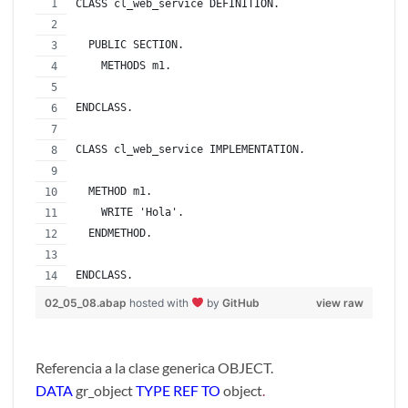
CLASS cl_web_service DEFINITION.
  PUBLIC SECTION.
    METHODS m1.
ENDCLASS.
CLASS cl_web_service IMPLEMENTATION.
  METHOD m1.
    WRITE 'Hola'.
  ENDMETHOD.
ENDCLASS.
02_05_08.abap
hosted with
by
GitHub
view raw
Referencia a la clase generica OBJECT.
DATA
gr_object
TYPE REF TO
object
.