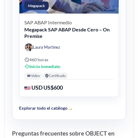
Megapack
SAP ABAP
Intermedio
Megapack SAP ABAP Desde Cero – On
Premise
Laura Martínez
460 horas
Inicio inmediato
Video
Certificado
USD US$600
→
Explorar todo el catálogo
Preguntas frecuentes sobre OBJECT en