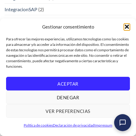
IntegracionSAP
(2)
IntegrationSuite
(2)
Gestionar consentimiento
InteligenciaArtificial
(11)
Para ofrecer las mejores experiencias, utilizamos tecnologías como las cookies
Interfaces y Clases globales
(9)
para almacenar y/o acceder a la información del dispositivo. El consentimiento
de estas tecnologías nos permitirá procesar datos como el comportamiento de
IT/Desarrolladores
(1)
navegación o las identificaciones únicas en este sitio. No consentir o retirar el
consentimiento, puede afectar negativamente a ciertas características y
Join Union y Asociación
(7)
funciones.
Lecturas en base de datos
(10)
ACEPTAR
llama
(1)
DENEGAR
LLM
(1)
VER PREFERENCIAS
LogaliGroupMaste
(1)
Curso SAP ABAP Cloud abapGit | ATC | ABAP
Low-Code
(1)
Política de cookies
Declaración de privacidad
Impressum
Cleaner | Autorizaciones
Ver formación
→