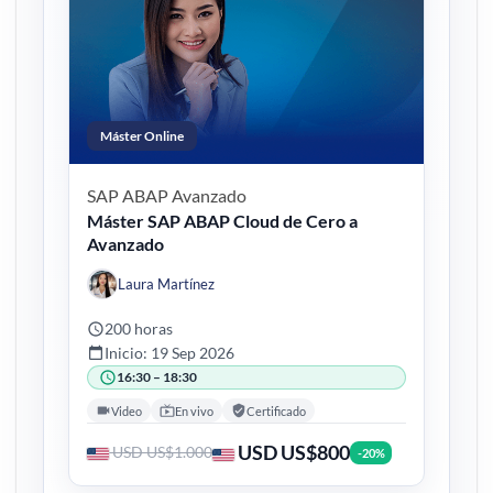
Máster Online
SAP ABAP
Avanzado
Máster SAP ABAP Cloud de Cero a
Avanzado
Laura Martínez
200 horas
Inicio: 19 Sep 2026
16:30 – 18:30
Video
En vivo
Certificado
USD US$800
USD US$1.000
-20%