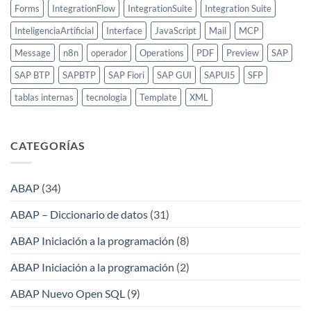
Forms
IntegrationFlow
IntegrationSuite
Integration Suite
InteligenciaArtificial
Interface
JavaScript
Mail
MCP
Message
n8n
operador
Operations
PDF
Preview
SAP
SAP BTP
SAPBTP
SAP Fiori
SAP GUI
SAPUI5
SFP
tablas internas
tecnologia
Template
XML
CATEGORÍAS
ABAP
(34)
ABAP – Diccionario de datos
(31)
ABAP Iniciación a la programación
(8)
ABAP Iniciación a la programación
(2)
ABAP Nuevo Open SQL
(9)