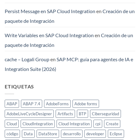
Persist Message en SAP Cloud Integration
en
Creación de un
paquete de Integración
Write Variables en SAP Cloud Integration
en
Creación de un
paquete de Integración
cache – Logali Group
en
SAP MCP: guía para agentes de IA e
Integration Suite (2026)
ETIQUETAS
ABAP
ABAP 7.4
AdobeForms
Adobe forms
AdobeLiveCycleDesigner
Artifacts
BTP
Ciberseguridad
Cloud
CloudIntegration
Cloud Integration
cpi
Create
código
Data
DataStore
desarrollo
developer
Eclipse