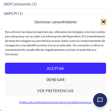
SAPCommunity
(1)
SAPCPI
(1)
Gestionar consentimiento
SAPFiori
(2)
SAPHANA
(2)
Para ofrecer las mejores experiencias, utilizamos tecnologías como las cookies
para almacenar y/o acceder a la información del dispositivo. El consentimiento
de estas tecnologías nos permitirá procesar datos como el comportamiento de
SAPIntegrationSuite
(1)
navegación o las identificaciones únicas en este sitio. No consentir o retirar el
consentimiento, puede afectar negativamente a ciertas características y
SAPJoule
(1)
funciones.
SAPUI5
(2)
ACEPTAR
SAPUI5
(5)
Sentencias OPEN SQL dinámicas
(4)
DENEGAR
ShadowAI
(1)
VER PREFERENCIAS
Sin categoría
(12)
Curso SAP ABAP Programación Orientada a Objetos
Política de cookies
Declaración de privacidad
Impressum
(POO)
SovereignAI
(1)
Ver formación
→