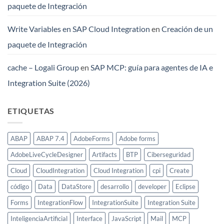
paquete de Integración
Write Variables en SAP Cloud Integration
en
Creación de un
paquete de Integración
cache – Logali Group
en
SAP MCP: guía para agentes de IA e
Integration Suite (2026)
ETIQUETAS
ABAP
ABAP 7.4
AdobeForms
Adobe forms
AdobeLiveCycleDesigner
Artifacts
BTP
Ciberseguridad
Cloud
CloudIntegration
Cloud Integration
cpi
Create
código
Data
DataStore
desarrollo
developer
Eclipse
Forms
IntegrationFlow
IntegrationSuite
Integration Suite
InteligenciaArtificial
Interface
JavaScript
Mail
MCP