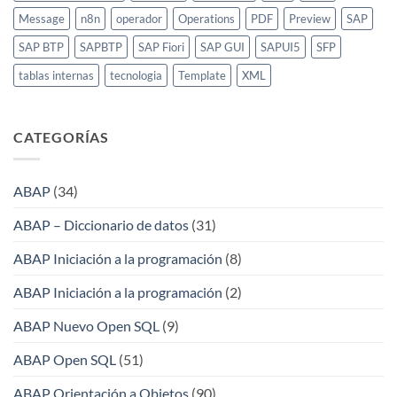
Message
n8n
operador
Operations
PDF
Preview
SAP
SAP BTP
SAPBTP
SAP Fiori
SAP GUI
SAPUI5
SFP
tablas internas
tecnologia
Template
XML
CATEGORÍAS
ABAP
(34)
ABAP – Diccionario de datos
(31)
ABAP Iniciación a la programación
(8)
ABAP Iniciación a la programación
(2)
ABAP Nuevo Open SQL
(9)
ABAP Open SQL
(51)
ABAP Orientación a Objetos
(90)