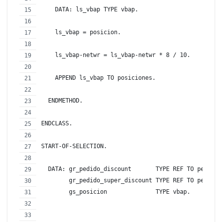
    DATA: ls_vbap TYPE vbap.
    ls_vbap = posicion.
    ls_vbap-netwr = ls_vbap-netwr * 8 / 10.
    APPEND ls_vbap TO posiciones.
  ENDMETHOD.
ENDCLASS.
START-OF-SELECTION.
  DATA: gr_pedido_discount       TYPE REF TO pedido_
        gr_pedido_super_discount TYPE REF TO pedido_
        gs_posicion              TYPE vbap.