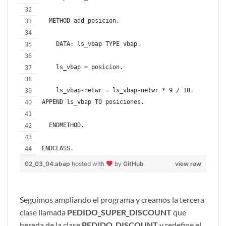
  METHOD add_posicion.
    DATA: ls_vbap TYPE vbap.
    ls_vbap = posicion.
    ls_vbap-netwr = ls_vbap-netwr * 9 / 10.
APPEND ls_vbap TO posiciones.
  ENDMETHOD.
ENDCLASS.
02_03_04.abap
hosted with
by
GitHub
view raw
Seguimos ampliando el programa y creamos la tercera
clase llamada
PEDIDO_SUPER_DISCOUNT
que
hereda de la clase
PEDIDO_DISCOUNT
y redefine el