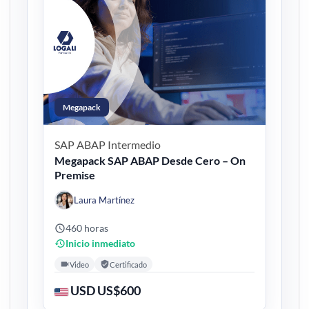
Megapack
SAP ABAP
Intermedio
Megapack SAP ABAP Desde Cero – On
Premise
Laura Martínez
460 horas
Inicio inmediato
Video
Certificado
USD US$600