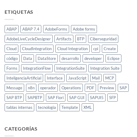
ETIQUETAS
ABAP
ABAP 7.4
AdobeForms
Adobe forms
AdobeLiveCycleDesigner
Artifacts
BTP
Ciberseguridad
Cloud
CloudIntegration
Cloud Integration
cpi
Create
código
Data
DataStore
desarrollo
developer
Eclipse
Forms
IntegrationFlow
IntegrationSuite
Integration Suite
InteligenciaArtificial
Interface
JavaScript
Mail
MCP
Message
n8n
operador
Operations
PDF
Preview
SAP
SAP BTP
SAPBTP
SAP Fiori
SAP GUI
SAPUI5
SFP
tablas internas
tecnologia
Template
XML
CATEGORÍAS