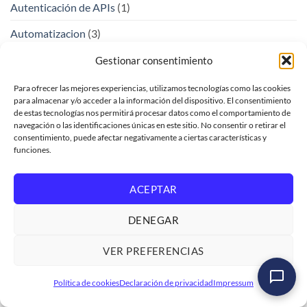
Autenticación de APIs
(1)
Automatizacion
(3)
Automatización de Procesos
(1)
Gestionar consentimiento
AutomatizacionEmpresarial
(1)
Para ofrecer las mejores experiencias, utilizamos tecnologías como las cookies
para almacenar y/o acceder a la información del dispositivo. El consentimiento
avanai
(1)
de estas tecnologías nos permitirá procesar datos como el comportamiento de
navegación o las identificaciones únicas en este sitio. No consentir o retirar el
BTP
(4)
consentimiento, puede afectar negativamente a ciertas características y
funciones.
Business
(1)
ACEPTAR
BusinessAI
(2)
CAP
(1)
DENEGAR
CarreraSAP
(1)
VER PREFERENCIAS
CDS
(27)
Curso SAP ABAP Programación Iniciación
Política de cookies
Declaración de privacidad
Impressum
Ver formación
→
Ciber seguridad
(2)