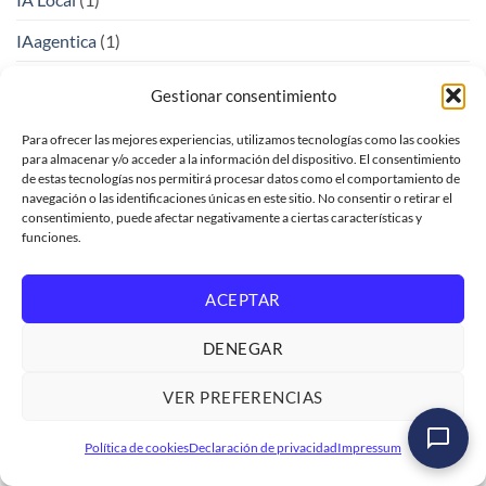
IAagentica
(1)
IAGenerativa
(1)
Gestionar consentimiento
IALocal
(3)
Para ofrecer las mejores experiencias, utilizamos tecnologías como las cookies
para almacenar y/o acceder a la información del dispositivo. El consentimiento
IASoberana
(1)
de estas tecnologías nos permitirá procesar datos como el comportamiento de
navegación o las identificaciones únicas en este sitio. No consentir o retirar el
iFlow
(1)
consentimiento, puede afectar negativamente a ciertas características y
funciones.
Innovación Empresarial con SAP
(1)
InnovacionEmpresarial
(1)
ACEPTAR
Insertar registros en base de datos
(5)
DENEGAR
Integracion
(2)
VER PREFERENCIAS
Integración
(1)
Curso SAP ABAP Diccionario de Datos
Política de cookies
Declaración de privacidad
Impressum
IntegracionDeDatos
(1)
Ver formación
→