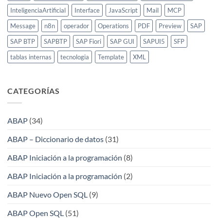
InteligenciaArtificial
Interface
JavaScript
Mail
MCP
Message
n8n
operador
Operations
PDF
Preview
SAP
SAP BTP
SAPBTP
SAP Fiori
SAP GUI
SAPUI5
SFP
tablas internas
tecnologia
Template
XML
CATEGORÍAS
ABAP
(34)
ABAP – Diccionario de datos
(31)
ABAP Iniciación a la programación
(8)
ABAP Iniciación a la programación
(2)
ABAP Nuevo Open SQL
(9)
ABAP Open SQL
(51)