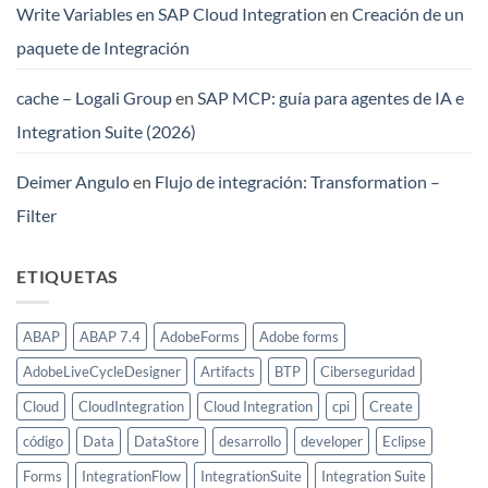
Write Variables en SAP Cloud Integration
en
Creación de un
paquete de Integración
cache – Logali Group
en
SAP MCP: guía para agentes de IA e
Integration Suite (2026)
Deimer Angulo
en
Flujo de integración: Transformation –
Filter
ETIQUETAS
ABAP
ABAP 7.4
AdobeForms
Adobe forms
AdobeLiveCycleDesigner
Artifacts
BTP
Ciberseguridad
Cloud
CloudIntegration
Cloud Integration
cpi
Create
código
Data
DataStore
desarrollo
developer
Eclipse
Forms
IntegrationFlow
IntegrationSuite
Integration Suite