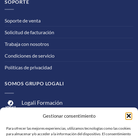
SOPORTE
Soporte de venta
Solicitud de facturación
Trabaja con nosotros
Condiciones de servicio
Políticas de privacidad
SOMOS GRUPO LOGALI
Logali Formación
Logali Consultoría
Gestionar consentimiento
Logali Ingeniería
Para ofrecer las mejores experiencias, utilizamos tecnologías como las cookies
para almacenar y/o acceder a la información del dispositivo. El consentimiento