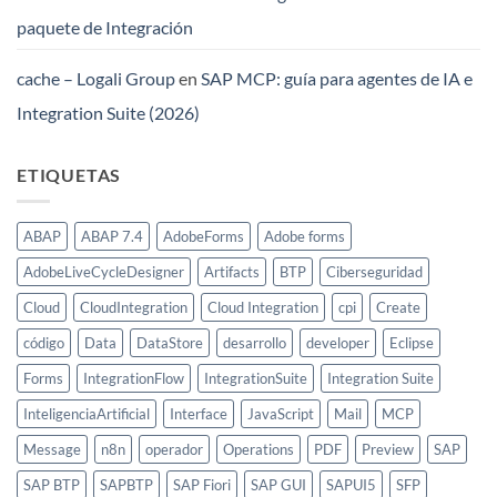
paquete de Integración
cache – Logali Group
en
SAP MCP: guía para agentes de IA e
Integration Suite (2026)
ETIQUETAS
ABAP
ABAP 7.4
AdobeForms
Adobe forms
AdobeLiveCycleDesigner
Artifacts
BTP
Ciberseguridad
Cloud
CloudIntegration
Cloud Integration
cpi
Create
código
Data
DataStore
desarrollo
developer
Eclipse
Forms
IntegrationFlow
IntegrationSuite
Integration Suite
InteligenciaArtificial
Interface
JavaScript
Mail
MCP
Message
n8n
operador
Operations
PDF
Preview
SAP
SAP BTP
SAPBTP
SAP Fiori
SAP GUI
SAPUI5
SFP