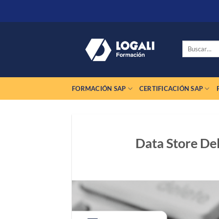
Saltar
al
contenido
Buscar
por:
FORMACIÓN SAP
CERTIFICACIÓN SAP
Data Store Del