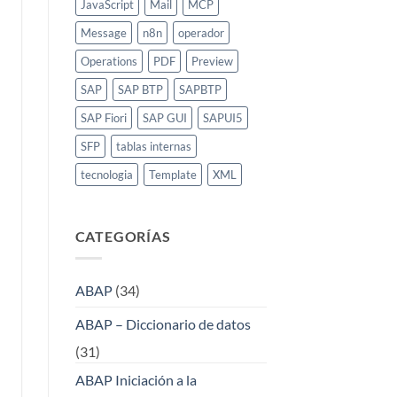
JavaScript
Mail
MCP
Message
n8n
operador
Operations
PDF
Preview
SAP
SAP BTP
SAPBTP
SAP Fiori
SAP GUI
SAPUI5
SFP
tablas internas
tecnologia
Template
XML
CATEGORÍAS
ABAP
(34)
ABAP – Diccionario de datos
(31)
ABAP Iniciación a la