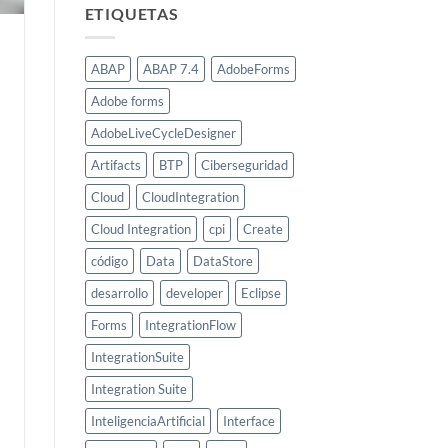
ETIQUETAS
ABAP
ABAP 7.4
AdobeForms
Adobe forms
AdobeLiveCycleDesigner
Artifacts
BTP
Ciberseguridad
Cloud
CloudIntegration
Cloud Integration
cpi
Create
código
Data
DataStore
desarrollo
developer
Eclipse
Forms
IntegrationFlow
IntegrationSuite
Integration Suite
InteligenciaArtificial
Interface