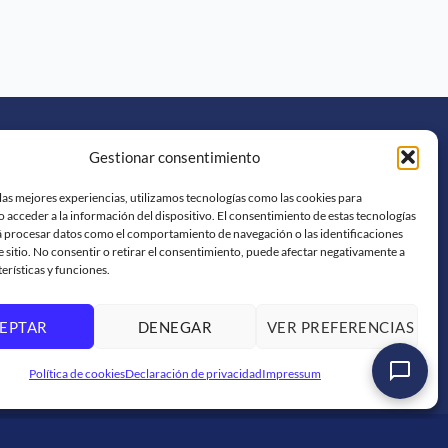
SOMOS GRUPO LOGALI
Gestionar consentimiento
Logali Formación
las mejores experiencias, utilizamos tecnologías como las cookies para
 acceder a la información del dispositivo. El consentimiento de estas tecnologías
á procesar datos como el comportamiento de navegación o las identificaciones
Logali Consultoría
e sitio. No consentir o retirar el consentimiento, puede afectar negativamente a
terísticas y funciones.
Logali Ingeniería
EPTAR
DENEGAR
VER PREFERENCIAS
Política de cookies
Declaración de privacidad
Impressum
rCard
American
PayPal
Bank
Sepa
Skrill
Western