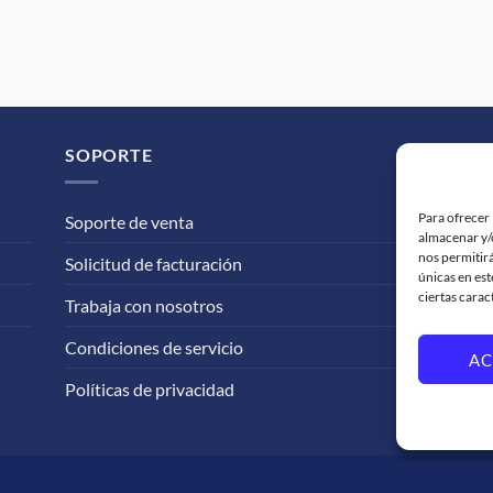
SOPORTE
Para ofrecer 
Soporte de venta
almacenar y/o
nos permitir
Solicitud de facturación
únicas en est
ciertas carac
Trabaja con nosotros
Condiciones de servicio
AC
Políticas de privacidad
Visa
Maste