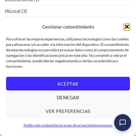
IALocal
(3)
IASoberana
(1)
Gestionar consentimiento
iFlow
(1)
Para ofrecer las mejores experiencias, utilizamos tecnologías como las cookies
para almacenar y/o acceder a la información del dispositivo. El consentimiento
Innovación Empresarial con SAP
(1)
de estas tecnologías nos permitirá procesar datos como el comportamiento de
navegación o las identificaciones únicas en este sitio. No consentir o retirar el
InnovacionEmpresarial
(1)
consentimiento, puede afectar negativamente a ciertas características y
funciones.
Insertar registros en base de datos
(5)
Integracion
(2)
ACEPTAR
Integración
(1)
DENEGAR
IntegracionDeDatos
(1)
VER PREFERENCIAS
IntegracionSAP
(2)
Curso SAP Conceptos e iniciación
Política de cookies
Declaración de privacidad
Impressum
IntegrationSuite
(2)
Ver formación
→