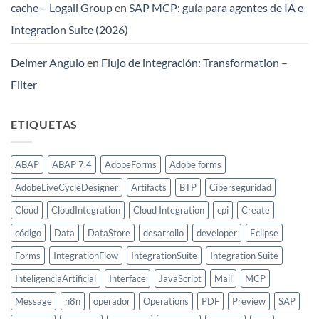
cache – Logali Group
en
SAP MCP: guía para agentes de IA e
Integration Suite (2026)
Deimer Angulo
en
Flujo de integración: Transformation –
Filter
ETIQUETAS
ABAP
ABAP 7.4
AdobeForms
Adobe forms
AdobeLiveCycleDesigner
Artifacts
BTP
Ciberseguridad
Cloud
CloudIntegration
Cloud Integration
cpi
Create
código
Data
DataStore
desarrollo
developer
Eclipse
Forms
IntegrationFlow
IntegrationSuite
Integration Suite
InteligenciaArtificial
Interface
JavaScript
Mail
MCP
Message
n8n
operador
Operations
PDF
Preview
SAP