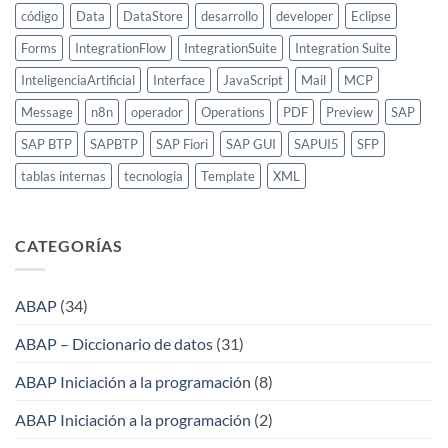
código
Data
DataStore
desarrollo
developer
Eclipse
Forms
IntegrationFlow
IntegrationSuite
Integration Suite
InteligenciaArtificial
Interface
JavaScript
Mail
MCP
Message
n8n
operador
Operations
PDF
Preview
SAP
SAP BTP
SAPBTP
SAP Fiori
SAP GUI
SAPUI5
SFP
tablas internas
tecnologia
Template
XML
CATEGORÍAS
ABAP
(34)
ABAP – Diccionario de datos
(31)
ABAP Iniciación a la programación
(8)
ABAP Iniciación a la programación
(2)