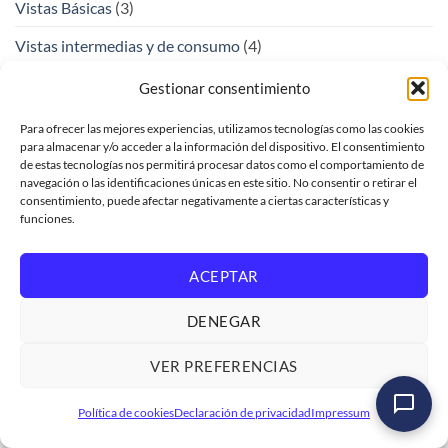
Vistas Básicas
(3)
Vistas intermedias y de consumo
(4)
Visual Cloud Functions
(1)
Gestionar consentimiento
Para ofrecer las mejores experiencias, utilizamos tecnologías como las cookies
ARCHIVOS
para almacenar y/o acceder a la información del dispositivo. El consentimiento
de estas tecnologías nos permitirá procesar datos como el comportamiento de
navegación o las identificaciones únicas en este sitio. No consentir o retirar el
agosto 2026
(2)
consentimiento, puede afectar negativamente a ciertas características y
funciones.
julio 2026
(10)
junio 2026
(10)
ACEPTAR
mayo 2026
(8)
DENEGAR
abril 2026
(3)
VER PREFERENCIAS
marzo 2026
(3)
Máster en Desarrollo y Modelado Avanzado de Datos
Política de cookies
Declaración de privacidad
Impressum
en SAP HANA Cloud
febrero 2026
(3)
Ver formación
→