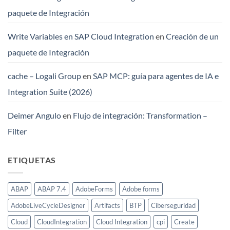
paquete de Integración
Write Variables en SAP Cloud Integration
en
Creación de un
paquete de Integración
cache – Logali Group
en
SAP MCP: guía para agentes de IA e
Integration Suite (2026)
Deimer Angulo
en
Flujo de integración: Transformation –
Filter
ETIQUETAS
ABAP
ABAP 7.4
AdobeForms
Adobe forms
AdobeLiveCycleDesigner
Artifacts
BTP
Ciberseguridad
Cloud
CloudIntegration
Cloud Integration
cpi
Create