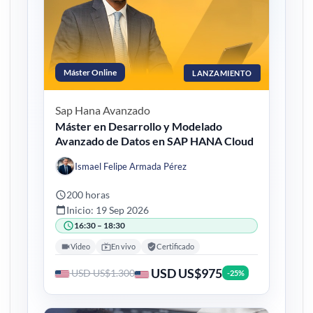
Máster Online
LANZAMIENTO
Sap Hana
Avanzado
Máster en Desarrollo y Modelado
Avanzado de Datos en SAP HANA Cloud
Ismael Felipe Armada Pérez
200 horas
Inicio: 19 Sep 2026
16:30 – 18:30
Video
En vivo
Certificado
USD US$975
USD US$1.300
-25%