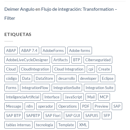
Deimer Angulo
en
Flujo de integración: Transformation –
Filter
ETIQUETAS
ABAP
ABAP 7.4
AdobeForms
Adobe forms
AdobeLiveCycleDesigner
Artifacts
BTP
Ciberseguridad
Cloud
CloudIntegration
Cloud Integration
cpi
Create
código
Data
DataStore
desarrollo
developer
Eclipse
Forms
IntegrationFlow
IntegrationSuite
Integration Suite
InteligenciaArtificial
Interface
JavaScript
Mail
MCP
Message
n8n
operador
Operations
PDF
Preview
SAP
SAP BTP
SAPBTP
SAP Fiori
SAP GUI
SAPUI5
SFP
tablas internas
tecnologia
Template
XML