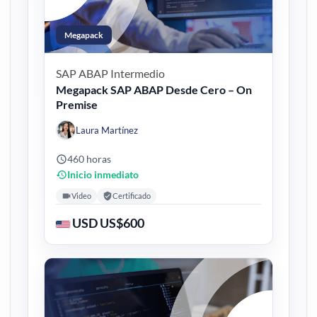
Megapack
SAP ABAP
Intermedio
Megapack SAP ABAP Desde Cero – On
Premise
Laura Martínez
460 horas
Inicio inmediato
Video
Certificado
USD US$600