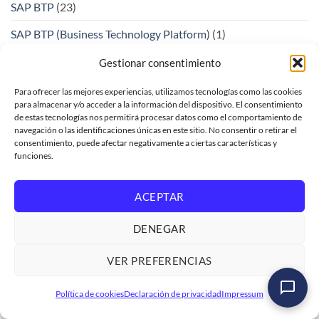
SAP BTP
(23)
SAP BTP (Business Technology Platform)
(1)
SAP Build Apps
(1)
Gestionar consentimiento
SAP Business Process Automation
(1)
Para ofrecer las mejores experiencias, utilizamos tecnologías como las cookies
para almacenar y/o acceder a la información del dispositivo. El consentimiento
SAP CAP
(5)
de estas tecnologías nos permitirá procesar datos como el comportamiento de
navegación o las identificaciones únicas en este sitio. No consentir o retirar el
SAP Concur
(1)
consentimiento, puede afectar negativamente a ciertas características y
funciones.
SAP CPI
(2)
SAP FIORI
(7)
ACEPTAR
SAP Fiori Elements
(2)
DENEGAR
SAP Fiori Forms
(1)
VER PREFERENCIAS
SAP Form Tools
(3)
Curso SAP ABAP Programación Iniciación
Política de cookies
Declaración de privacidad
Impressum
SAP Integration Suite
(2)
Ver formación
→