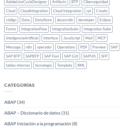
AdobeLiveCycleDesigner
Artifacts
BTP
Ciberseguridad
Cloud
CloudIntegration
Cloud Integration
cpi
Create
código
Data
DataStore
desarrollo
developer
Eclipse
Forms
IntegrationFlow
IntegrationSuite
Integration Suite
InteligenciaArtificial
Interface
JavaScript
Mail
MCP
Message
n8n
operador
Operations
PDF
Preview
SAP
SAP BTP
SAPBTP
SAP Fiori
SAP GUI
SAPUI5
SFP
tablas internas
tecnologia
Template
XML
CATEGORÍAS
ABAP
(34)
ABAP – Diccionario de datos
(31)
ABAP Iniciación a la programación
(8)