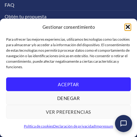
FAQ
Obtén tu propuesta
Gestionar consentimiento
Proceso de formación
Experiencias Logali
Para ofrecer las mejores experiencias, utilizamos tecnologías como las cookies
para almacenar y/o acceder a la información del dispositivo. El consentimiento
de estas tecnologías nos permitirá procesar datos como el comportamiento de
SOPORTE
navegación o las identificaciones únicas en este sitio. No consentir o retirar el
consentimiento, puede afectar negativamente a ciertas características y
funciones.
Soporte de venta
ACEPTAR
Solicitud de facturación
Trabaja con nosotros
DENEGAR
Condiciones de servicio
VER PREFERENCIAS
Políticas de privacidad
Curso SAP ABAP Programación Iniciación
Política de cookies
Declaración de privacidad
Impressum
Ver formación
→