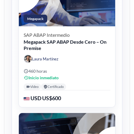
Megapack
SAP ABAP
Intermedio
Megapack SAP ABAP Desde Cero – On
Premise
Laura Martínez
460 horas
Inicio inmediato
Video
Certificado
USD US$600