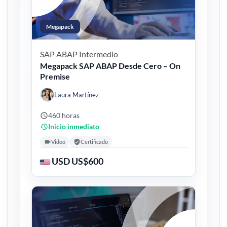
Megapack
SAP ABAP
Intermedio
Megapack SAP ABAP Desde Cero – On
Premise
Laura Martínez
460 horas
Inicio inmediato
Video
Certificado
USD US$600