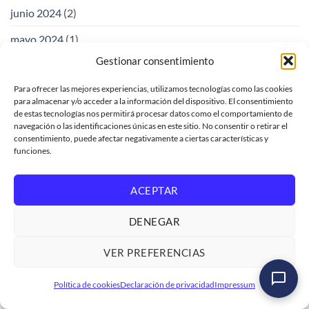
junio 2024
(2)
mayo 2024
(1)
Gestionar consentimiento
abril 2024
(3)
Para ofrecer las mejores experiencias, utilizamos tecnologías como las cookies
marzo 2024
(1)
para almacenar y/o acceder a la información del dispositivo. El consentimiento
de estas tecnologías nos permitirá procesar datos como el comportamiento de
febrero 2024
(2)
navegación o las identificaciones únicas en este sitio. No consentir o retirar el
consentimiento, puede afectar negativamente a ciertas características y
enero 2024
(1)
funciones.
octubre 2023
(1)
ACEPTAR
septiembre 2023
(1)
DENEGAR
agosto 2023
(1)
julio 2023
(1)
VER PREFERENCIAS
junio 2023
(3)
Curso SAP ABAP Programación Iniciación
Política de cookies
Declaración de privacidad
Impressum
Ver formación
→
mayo 2023
(2)