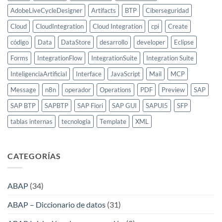
AdobeLiveCycleDesigner
Artifacts
BTP
Ciberseguridad
Cloud
CloudIntegration
Cloud Integration
cpi
Create
código
Data
DataStore
desarrollo
developer
Eclipse
Forms
IntegrationFlow
IntegrationSuite
Integration Suite
InteligenciaArtificial
Interface
JavaScript
Mail
MCP
Message
n8n
operador
Operations
PDF
Preview
SAP
SAP BTP
SAPBTP
SAP Fiori
SAP GUI
SAPUI5
SFP
tablas internas
tecnologia
Template
XML
CATEGORÍAS
ABAP
(34)
ABAP – Diccionario de datos
(31)