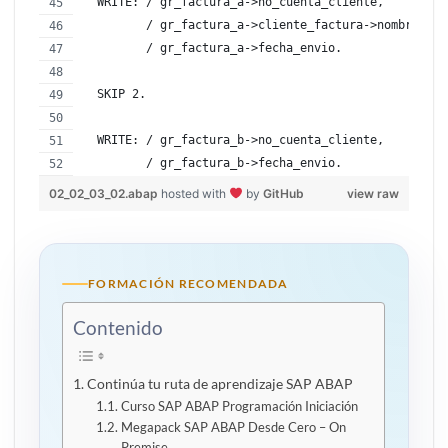
  WRITE: / gr_factura_a->no_cuenta_cliente,
         / gr_factura_a->cliente_factura->nombre,
         / gr_factura_a->fecha_envio.
  SKIP 2.
  WRITE: / gr_factura_b->no_cuenta_cliente,
         / gr_factura_b->fecha_envio.
02_02_03_02.abap
hosted with
by
GitHub
view raw
FORMACIÓN RECOMENDADA
Contenido
Continúa tu ruta de aprendizaje SAP ABAP
Curso SAP ABAP Programación Iniciación
Megapack SAP ABAP Desde Cero – On
Premise