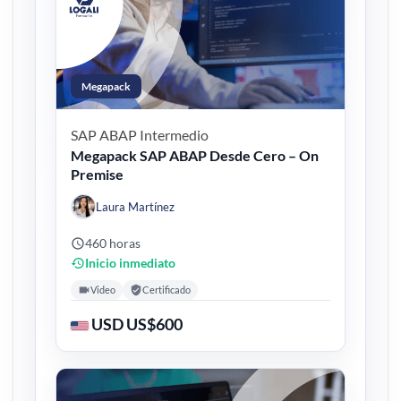
Megapack
SAP ABAP
Intermedio
Megapack SAP ABAP Desde Cero – On
Premise
Laura Martínez
460 horas
Inicio inmediato
Video
Certificado
USD US$600