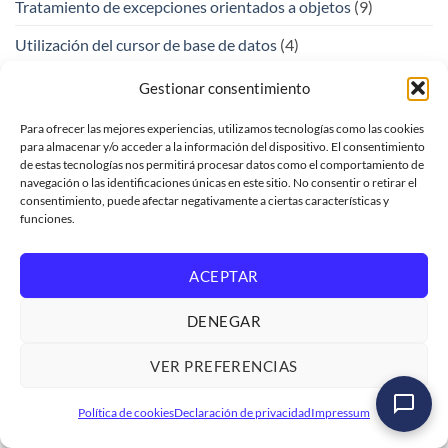
Tratamiento de excepciones orientados a objetos
(9)
Utilización del cursor de base de datos
(4)
Verify API Key
(1)
Gestionar consentimiento
Vistas Básicas
(3)
Para ofrecer las mejores experiencias, utilizamos tecnologías como las cookies
para almacenar y/o acceder a la información del dispositivo. El consentimiento
Vistas intermedias y de consumo
(4)
de estas tecnologías nos permitirá procesar datos como el comportamiento de
navegación o las identificaciones únicas en este sitio. No consentir o retirar el
Visual Cloud Functions
(1)
consentimiento, puede afectar negativamente a ciertas características y
funciones.
ARCHIVOS
ACEPTAR
agosto 2026
(2)
DENEGAR
julio 2026
(10)
VER PREFERENCIAS
junio 2026
(10)
Curso SAP ABAP Programación Iniciación
Política de cookies
Declaración de privacidad
Impressum
mayo 2026
(8)
Ver formación
→