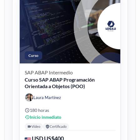
Curso
SAP ABAP
Intermedio
Curso SAP ABAP Programación
Orientada a Objetos (POO)
Laura Martínez
180 horas
Inicio inmediato
Video
Certificado
USD US$400