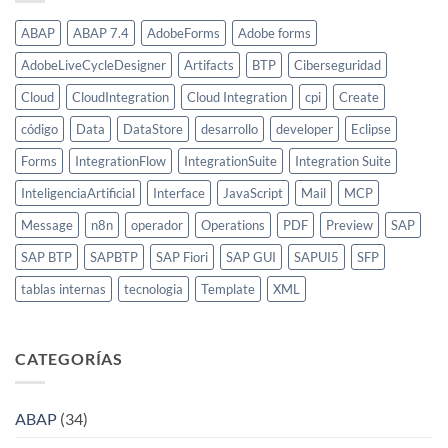
ABAP
ABAP 7.4
AdobeForms
Adobe forms
AdobeLiveCycleDesigner
Artifacts
BTP
Ciberseguridad
Cloud
CloudIntegration
Cloud Integration
cpi
Create
código
Data
DataStore
desarrollo
developer
Eclipse
Forms
IntegrationFlow
IntegrationSuite
Integration Suite
InteligenciaArtificial
Interface
JavaScript
Mail
MCP
Message
n8n
operador
Operations
PDF
Preview
SAP
SAP BTP
SAPBTP
SAP Fiori
SAP GUI
SAPUI5
SFP
tablas internas
tecnologia
Template
XML
CATEGORÍAS
ABAP
(34)