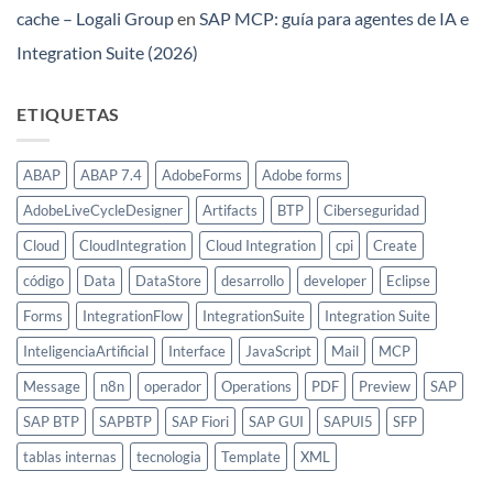
cache – Logali Group
en
SAP MCP: guía para agentes de IA e
Integration Suite (2026)
ETIQUETAS
ABAP
ABAP 7.4
AdobeForms
Adobe forms
AdobeLiveCycleDesigner
Artifacts
BTP
Ciberseguridad
Cloud
CloudIntegration
Cloud Integration
cpi
Create
código
Data
DataStore
desarrollo
developer
Eclipse
Forms
IntegrationFlow
IntegrationSuite
Integration Suite
InteligenciaArtificial
Interface
JavaScript
Mail
MCP
Message
n8n
operador
Operations
PDF
Preview
SAP
SAP BTP
SAPBTP
SAP Fiori
SAP GUI
SAPUI5
SFP
tablas internas
tecnologia
Template
XML