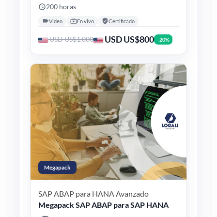
200 horas
Video
En vivo
Certificado
USD US$800
USD US$1.000
-20%
Megapack
SAP ABAP para HANA
Avanzado
Megapack SAP ABAP para SAP HANA