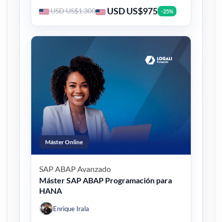
USD US$975
USD US$1.300
-25%
Máster Online
SAP ABAP
Avanzado
Máster SAP ABAP Programación para
HANA
Enrique Irala