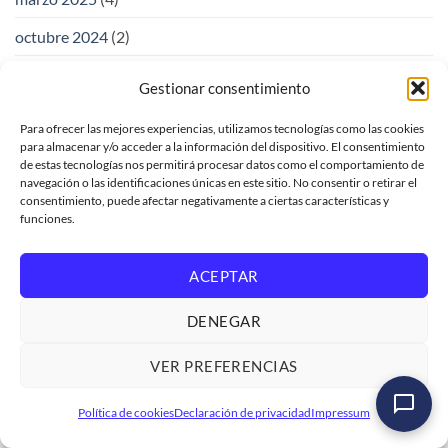
octubre 2024
(2)
septiembre 2024
(4)
Gestionar consentimiento
agosto 2024
(4)
Para ofrecer las mejores experiencias, utilizamos tecnologías como las cookies
para almacenar y/o acceder a la información del dispositivo. El consentimiento
julio 2024
(2)
de estas tecnologías nos permitirá procesar datos como el comportamiento de
navegación o las identificaciones únicas en este sitio. No consentir o retirar el
junio 2024
(2)
consentimiento, puede afectar negativamente a ciertas características y
funciones.
mayo 2024
(1)
abril 2024
(3)
ACEPTAR
marzo 2024
(1)
DENEGAR
febrero 2024
(2)
VER PREFERENCIAS
enero 2024
(1)
Máster en Desarrollo y Modelado Avanzado de Datos
Política de cookies
Declaración de privacidad
Impressum
octubre 2023
(1)
en SAP HANA Cloud
Ver formación
→