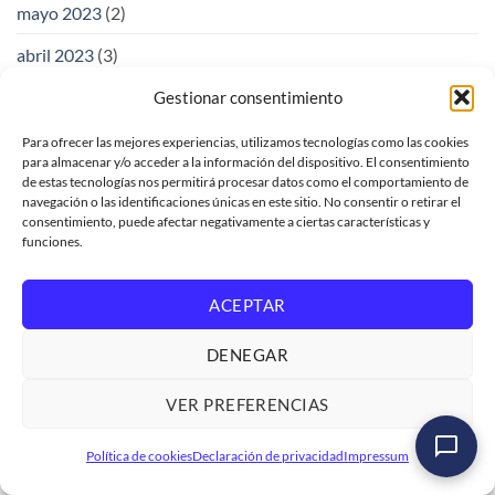
mayo 2023
(2)
abril 2023
(3)
marzo 2023
(3)
Gestionar consentimiento
febrero 2023
(2)
Para ofrecer las mejores experiencias, utilizamos tecnologías como las cookies
para almacenar y/o acceder a la información del dispositivo. El consentimiento
enero 2023
(5)
de estas tecnologías nos permitirá procesar datos como el comportamiento de
navegación o las identificaciones únicas en este sitio. No consentir o retirar el
diciembre 2022
(2)
consentimiento, puede afectar negativamente a ciertas características y
funciones.
noviembre 2022
(2)
ACEPTAR
octubre 2022
(3)
septiembre 2022
(3)
DENEGAR
agosto 2022
(5)
VER PREFERENCIAS
julio 2022
(4)
Curso SAP ABAP Programación Iniciación
Política de cookies
Declaración de privacidad
Impressum
Ver formación
→
junio 2022
(4)