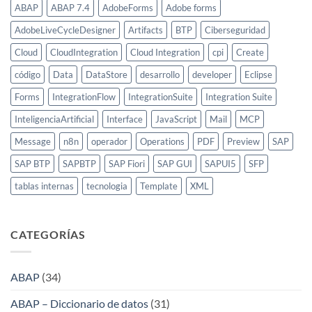
ABAP
ABAP 7.4
AdobeForms
Adobe forms
AdobeLiveCycleDesigner
Artifacts
BTP
Ciberseguridad
Cloud
CloudIntegration
Cloud Integration
cpi
Create
código
Data
DataStore
desarrollo
developer
Eclipse
Forms
IntegrationFlow
IntegrationSuite
Integration Suite
InteligenciaArtificial
Interface
JavaScript
Mail
MCP
Message
n8n
operador
Operations
PDF
Preview
SAP
SAP BTP
SAPBTP
SAP Fiori
SAP GUI
SAPUI5
SFP
tablas internas
tecnologia
Template
XML
CATEGORÍAS
ABAP
(34)
ABAP – Diccionario de datos
(31)