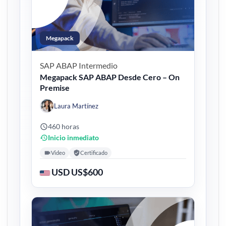
Megapack
SAP ABAP
Intermedio
Megapack SAP ABAP Desde Cero – On
Premise
Laura Martínez
460 horas
Inicio inmediato
Video
Certificado
USD US$600