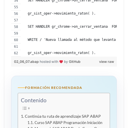
  SET HANDLER gr_chrome->on_cerrar_ventana  FOR gr_s
  gr_sist_oper->movimiento_raton( ).
  SET HANDLER gr_chrome->on_cerrar_ventana  FOR gr_s
  WRITE / 'Nueva llamada al método que levanta el ev
  gr_sist_oper->movimiento_raton( ).
02_06_07.abap
hosted with
by
GitHub
view raw
FORMACIÓN RECOMENDADA
Contenido
Continúa tu ruta de aprendizaje SAP ABAP
Curso SAP ABAP Programación Iniciación