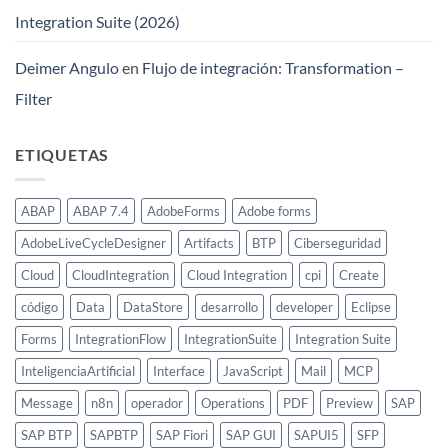
Integration Suite (2026)
Deimer Angulo
en
Flujo de integración: Transformation –
Filter
ETIQUETAS
ABAP
ABAP 7.4
AdobeForms
Adobe forms
AdobeLiveCycleDesigner
Artifacts
BTP
Ciberseguridad
Cloud
CloudIntegration
Cloud Integration
cpi
Create
código
Data
DataStore
desarrollo
developer
Eclipse
Forms
IntegrationFlow
IntegrationSuite
Integration Suite
InteligenciaArtificial
Interface
JavaScript
Mail
MCP
Message
n8n
operador
Operations
PDF
Preview
SAP
SAP BTP
SAPBTP
SAP Fiori
SAP GUI
SAPUI5
SFP