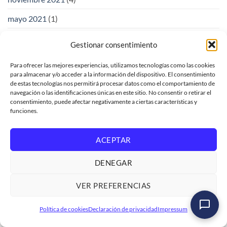
mayo 2021
(1)
enero 2020
(1)
Gestionar consentimiento
noviembre 2018
(1)
Para ofrecer las mejores experiencias, utilizamos tecnologías como las cookies
para almacenar y/o acceder a la información del dispositivo. El consentimiento
octubre 2018
(1)
de estas tecnologías nos permitirá procesar datos como el comportamiento de
navegación o las identificaciones únicas en este sitio. No consentir o retirar el
junio 2018
(83)
consentimiento, puede afectar negativamente a ciertas características y
funciones.
mayo 2018
(132)
ACEPTAR
LOGALI GROUP
DENEGAR
Soporte de venta
VER PREFERENCIAS
Solicitud de facturación
Política de cookies
Declaración de privacidad
Impressum
Trabaja con nosotros