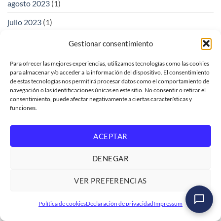
agosto 2023
(1)
julio 2023
(1)
junio 2023
(3)
Gestionar consentimiento
mayo 2023
(2)
Para ofrecer las mejores experiencias, utilizamos tecnologías como las cookies
para almacenar y/o acceder a la información del dispositivo. El consentimiento
abril 2023
(3)
de estas tecnologías nos permitirá procesar datos como el comportamiento de
navegación o las identificaciones únicas en este sitio. No consentir o retirar el
marzo 2023
(3)
consentimiento, puede afectar negativamente a ciertas características y
funciones.
febrero 2023
(2)
enero 2023
(5)
ACEPTAR
diciembre 2022
(2)
DENEGAR
noviembre 2022
(2)
VER PREFERENCIAS
octubre 2022
(3)
Curso SAP ABAP Programación Iniciación
Política de cookies
Declaración de privacidad
Impressum
septiembre 2022
(3)
Ver formación
→