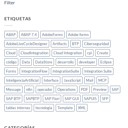
Filter
ETIQUETAS
ABAP
ABAP 7.4
AdobeForms
Adobe forms
AdobeLiveCycleDesigner
Artifacts
BTP
Ciberseguridad
Cloud
CloudIntegration
Cloud Integration
cpi
Create
código
Data
DataStore
desarrollo
developer
Eclipse
Forms
IntegrationFlow
IntegrationSuite
Integration Suite
InteligenciaArtificial
Interface
JavaScript
Mail
MCP
Message
n8n
operador
Operations
PDF
Preview
SAP
SAP BTP
SAPBTP
SAP Fiori
SAP GUI
SAPUI5
SFP
tablas internas
tecnologia
Template
XML
CATEGORÍAS