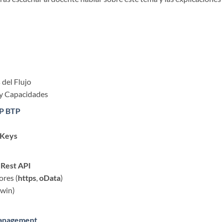
del Flujo
y Capacidades
P BTP
 Keys
o
Rest API
ores (
https
,
oData
)
win)
anagement