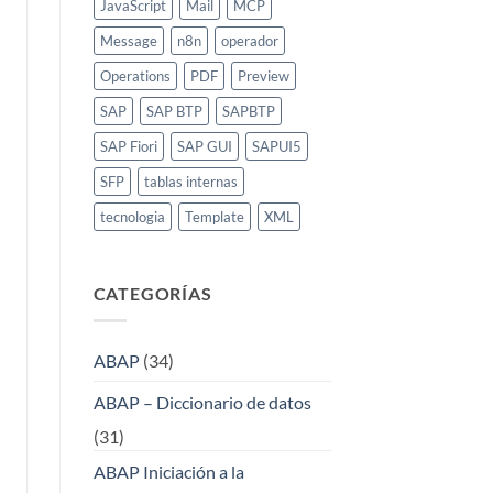
JavaScript
Mail
MCP
Message
n8n
operador
Operations
PDF
Preview
SAP
SAP BTP
SAPBTP
SAP Fiori
SAP GUI
SAPUI5
SFP
tablas internas
tecnologia
Template
XML
CATEGORÍAS
ABAP
(34)
ABAP – Diccionario de datos
(31)
ABAP Iniciación a la