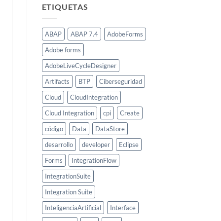
ETIQUETAS
ABAP
ABAP 7.4
AdobeForms
Adobe forms
AdobeLiveCycleDesigner
Artifacts
BTP
Ciberseguridad
Cloud
CloudIntegration
Cloud Integration
cpi
Create
código
Data
DataStore
desarrollo
developer
Eclipse
Forms
IntegrationFlow
IntegrationSuite
Integration Suite
InteligenciaArtificial
Interface