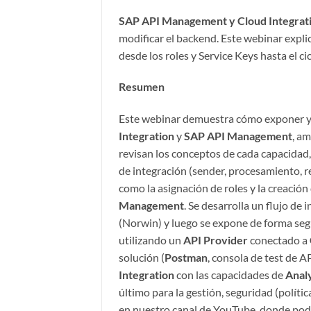
SAP API Management y Cloud Integrat
modificar el backend. Este webinar expl
desde los roles y Service Keys hasta el ci
Resumen
Este webinar demuestra cómo exponer y 
Integration
y
SAP API Management
, a
revisan los conceptos de cada capacidad, i
de integración (sender, procesamiento, re
como la asignación de roles y la creación
Management
. Se desarrolla un flujo de 
(Norwin) y luego se expone de forma seg
utilizando un
API Provider
conectado a
solución (
Postman
, consola de test de 
Integration
con las capacidades de
Analy
último para la gestión, seguridad (polític
en nuestro canal de YouTube, donde podr