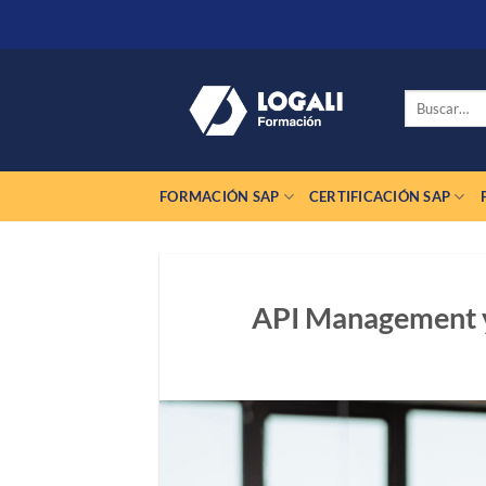
Saltar
al
contenido
Buscar
por:
FORMACIÓN SAP
CERTIFICACIÓN SAP
API Management y 