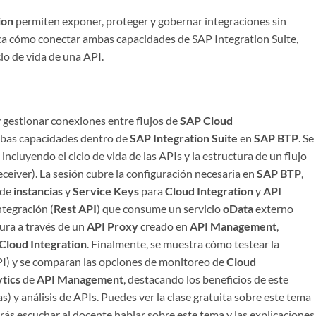
ion
permiten exponer, proteger y gobernar integraciones sin
ica cómo conectar ambas capacidades de SAP Integration Suite,
clo de vida de una API.
gestionar conexiones entre flujos de
SAP Cloud
mbas capacidades dentro de
SAP Integration Suite
en
SAP BTP
. Se
ncluyendo el ciclo de vida de las APIs y la estructura de un flujo
ceiver). La sesión cubre la configuración necesaria en
SAP BTP
,
 de
instancias
y
Service Keys
para
Cloud Integration
y
API
integración (
Rest API
) que consume un servicio
oData
externo
ura a través de un
API Proxy
creado en
API Management
,
Cloud Integration
. Finalmente, se muestra cómo testear la
API) y se comparan las opciones de monitoreo de
Cloud
tics
de
API Management
, destacando los beneficios de este
as) y análisis de APIs. Puedes ver la clase gratuita sobre este tema
ás escuchar al docente hablar sobre este tema y las explicaciones