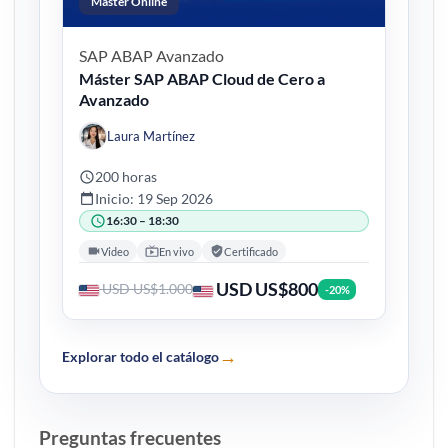
Máster Online
SAP ABAP
Avanzado
Máster SAP ABAP Cloud de Cero a
Avanzado
Laura Martínez
200 horas
Inicio: 19 Sep 2026
16:30 – 18:30
Video
En vivo
Certificado
USD US$800
USD US$1.000
-20%
→
Explorar todo el catálogo
Preguntas frecuentes