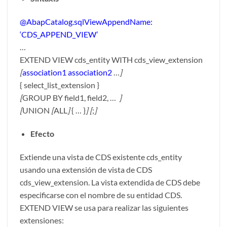
@AbapCatalog.sqlViewAppendName:
‘CDS_APPEND_VIEW’
…
EXTEND VIEW cds_entity WITH cds_view_extension
[
association1 association2
…
]
{ select_list_extension }
[
GROUP BY field1, field2, …
]
[
UNION
[
ALL
]
{ … }
]
[
;
]
Efecto
Extiende una vista de CDS existente cds_entity
usando una extensión de vista de CDS
cds_view_extension. La vista extendida de CDS debe
especificarse con el nombre de su entidad CDS.
EXTEND VIEW se usa para realizar las siguientes
extensiones: