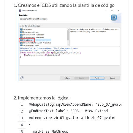
Creamos el CDS utilizando la plantilla de código
Implementamos la lógica.
@AbapCatalog.sqlViewAppendName: 'zvb_07_gvaler'
@EndUserText.label: 'CDS - View Extend'
extend view zb_01_gvaler with zb_07_gvaler
{
  matkl as MatGroup