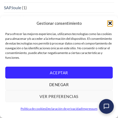
SAPJoule
(1)
SAPUI5
(2)
Gestionar consentimiento
SAPUI5
(5)
Para ofrecer las mejores experiencias, utilizamos tecnologías como las cookies
Sentencias OPEN SQL dinámicas
(4)
para almacenar y/o acceder a la información del dispositivo. El consentimiento
de estas tecnologías nos permitirá procesar datos como el comportamiento de
ShadowAI
(1)
navegación o las identificaciones únicas en este sitio. No consentir o retirar el
consentimiento, puede afectar negativamente a ciertas características y
Sin categoría
(12)
funciones.
SovereignAI
(1)
ACEPTAR
TechNews
(1)
DENEGAR
TechTrends
(1)
VER PREFERENCIAS
Tecnologia
(1)
Curso SAP S/4HANA Cloud – Modelo de
Transformación Digital
(1)
Política de cookies
Declaración de privacidad
Impressum
Extensibilidad Clean Core
Ver formación
→
Transformación Digital e IA
(1)