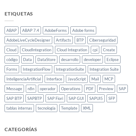
ETIQUETAS
ABAP
ABAP 7.4
AdobeForms
Adobe forms
AdobeLiveCycleDesigner
Artifacts
BTP
Ciberseguridad
Cloud
CloudIntegration
Cloud Integration
cpi
Create
código
Data
DataStore
desarrollo
developer
Eclipse
Forms
IntegrationFlow
IntegrationSuite
Integration Suite
InteligenciaArtificial
Interface
JavaScript
Mail
MCP
Message
n8n
operador
Operations
PDF
Preview
SAP
SAP BTP
SAPBTP
SAP Fiori
SAP GUI
SAPUI5
SFP
tablas internas
tecnologia
Template
XML
CATEGORÍAS