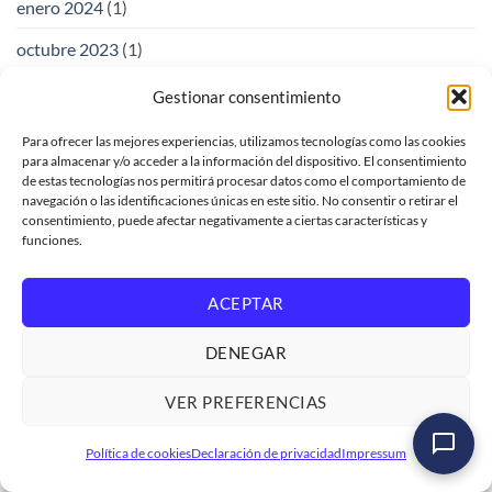
enero 2024
(1)
octubre 2023
(1)
septiembre 2023
(1)
Gestionar consentimiento
agosto 2023
(1)
Para ofrecer las mejores experiencias, utilizamos tecnologías como las cookies
para almacenar y/o acceder a la información del dispositivo. El consentimiento
julio 2023
(1)
de estas tecnologías nos permitirá procesar datos como el comportamiento de
navegación o las identificaciones únicas en este sitio. No consentir o retirar el
junio 2023
(3)
consentimiento, puede afectar negativamente a ciertas características y
funciones.
mayo 2023
(2)
abril 2023
(3)
ACEPTAR
marzo 2023
(3)
DENEGAR
febrero 2023
(2)
VER PREFERENCIAS
enero 2023
(5)
Curso SAP ABAP Programación Iniciación
Política de cookies
Declaración de privacidad
Impressum
diciembre 2022
(2)
Ver formación
→