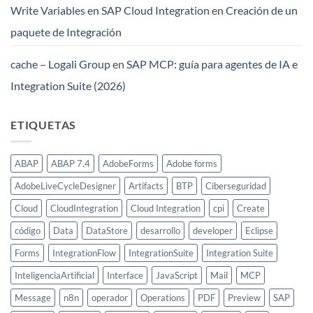
Write Variables en SAP Cloud Integration
en
Creación de un
paquete de Integración
cache – Logali Group
en
SAP MCP: guía para agentes de IA e
Integration Suite (2026)
ETIQUETAS
ABAP
ABAP 7.4
AdobeForms
Adobe forms
AdobeLiveCycleDesigner
Artifacts
BTP
Ciberseguridad
Cloud
CloudIntegration
Cloud Integration
cpi
Create
código
Data
DataStore
desarrollo
developer
Eclipse
Forms
IntegrationFlow
IntegrationSuite
Integration Suite
InteligenciaArtificial
Interface
JavaScript
Mail
MCP
Message
n8n
operador
Operations
PDF
Preview
SAP