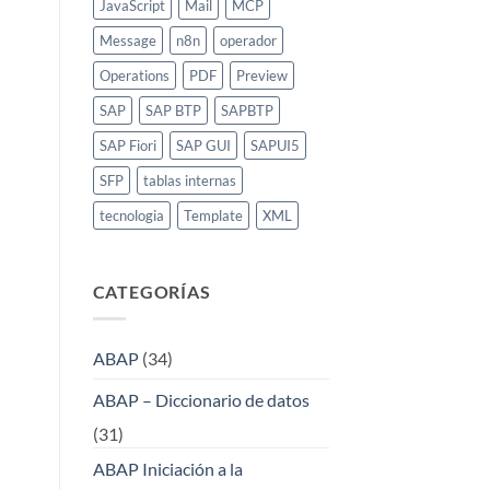
JavaScript
Mail
MCP
Message
n8n
operador
Operations
PDF
Preview
SAP
SAP BTP
SAPBTP
SAP Fiori
SAP GUI
SAPUI5
SFP
tablas internas
tecnologia
Template
XML
CATEGORÍAS
ABAP
(34)
ABAP – Diccionario de datos
(31)
ABAP Iniciación a la