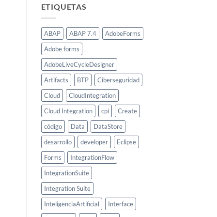
ETIQUETAS
ABAP
ABAP 7.4
AdobeForms
Adobe forms
AdobeLiveCycleDesigner
Artifacts
BTP
Ciberseguridad
Cloud
CloudIntegration
Cloud Integration
cpi
Create
código
Data
DataStore
desarrollo
developer
Eclipse
Forms
IntegrationFlow
IntegrationSuite
Integration Suite
InteligenciaArtificial
Interface