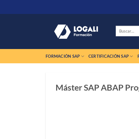
Saltar
al
contenido
Buscar
por:
FORMACIÓN SAP
CERTIFICACIÓN SAP
Máster SAP ABAP Pro