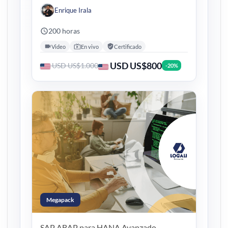
Enrique Irala
200 horas
Video
En vivo
Certificado
USD US$800
USD US$1.000
-20%
Megapack
SAP ABAP para HANA
Avanzado