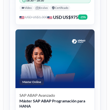
16:30 – 18:30
Video
En vivo
Certificado
USD US$975
USD US$1.300
-25%
Máster Online
SAP ABAP
Avanzado
Máster SAP ABAP Programación para
HANA