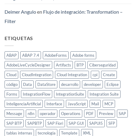
Deimer Angulo
en
Flujo de integración: Transformation –
Filter
ETIQUETAS
ABAP
ABAP 7.4
AdobeForms
Adobe forms
AdobeLiveCycleDesigner
Artifacts
BTP
Ciberseguridad
Cloud
CloudIntegration
Cloud Integration
cpi
Create
código
Data
DataStore
desarrollo
developer
Eclipse
Forms
IntegrationFlow
IntegrationSuite
Integration Suite
InteligenciaArtificial
Interface
JavaScript
Mail
MCP
Message
n8n
operador
Operations
PDF
Preview
SAP
SAP BTP
SAPBTP
SAP Fiori
SAP GUI
SAPUI5
SFP
tablas internas
tecnologia
Template
XML