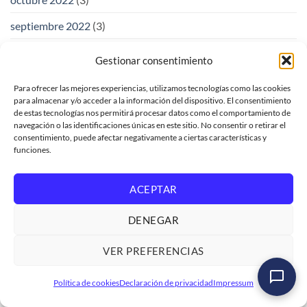
septiembre 2022
(3)
agosto 2022
(5)
Gestionar consentimiento
julio 2022
(4)
Para ofrecer las mejores experiencias, utilizamos tecnologías como las cookies
para almacenar y/o acceder a la información del dispositivo. El consentimiento
junio 2022
(4)
de estas tecnologías nos permitirá procesar datos como el comportamiento de
navegación o las identificaciones únicas en este sitio. No consentir o retirar el
mayo 2022
(5)
consentimiento, puede afectar negativamente a ciertas características y
funciones.
abril 2022
(3)
marzo 2022
(4)
ACEPTAR
febrero 2022
(3)
DENEGAR
enero 2022
(3)
VER PREFERENCIAS
diciembre 2021
(4)
Máster en Desarrollo y Modelado Avanzado de Datos
Política de cookies
Declaración de privacidad
Impressum
noviembre 2021
(4)
en SAP HANA Cloud
Ver formación
→