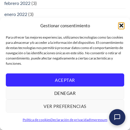
febrero 2022
(3)
enero 2022
(3)
diciembre 2021
(4)
Gestionar consentimiento
noviembre 2021
(4)
Para ofrecer las mejores experiencias, utilizamos tecnologías como las cookies
para almacenar y/o acceder a la información del dispositivo. El consentimiento
mayo 2021
(1)
de estas tecnologías nos permitirá procesar datos como el comportamiento de
navegación o las identificaciones únicas en este sitio. No consentir o retirar el
enero 2020
(1)
consentimiento, puede afectar negativamente a ciertas características y
funciones.
noviembre 2018
(1)
octubre 2018
(1)
ACEPTAR
junio 2018
(83)
DENEGAR
mayo 2018
(132)
VER PREFERENCIAS
Curso SAP ABAP Programación Iniciación
LOGALI GROUP
Política de cookies
Declaración de privacidad
Impressum
Ver formación
→