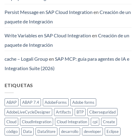
Persist Message en SAP Cloud Integration
en
Creación de un
paquete de Integración
Write Variables en SAP Cloud Integration
en
Creación de un
paquete de Integración
cache – Logali Group
en
SAP MCP: guía para agentes de IA e
Integration Suite (2026)
ETIQUETAS
ABAP
ABAP 7.4
AdobeForms
Adobe forms
AdobeLiveCycleDesigner
Artifacts
BTP
Ciberseguridad
Cloud
CloudIntegration
Cloud Integration
cpi
Create
código
Data
DataStore
desarrollo
developer
Eclipse