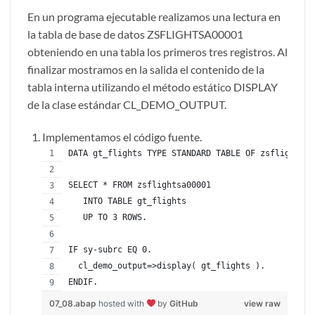
En un programa ejecutable realizamos una lectura en
la tabla de base de datos ZSFLIGHTSA00001
obteniendo en una tabla los primeros tres registros. Al
finalizar mostramos en la salida el contenido de la
tabla interna utilizando el método estático DISPLAY
de la clase estándar CL_DEMO_OUTPUT.
Implementamos el código fuente.
DATA gt_flights TYPE STANDARD TABLE OF zsflightsa0
SELECT * FROM zsflightsa00001
   INTO TABLE gt_flights
   UP TO 3 ROWS.
IF sy-subrc EQ 0.
  cl_demo_output=>display( gt_flights ).
ENDIF.
07_08.abap
hosted with
by
GitHub
view raw