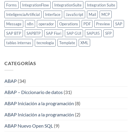
Forms
IntegrationFlow
IntegrationSuite
Integration Suite
InteligenciaArtificial
Interface
JavaScript
Mail
MCP
Message
n8n
operador
Operations
PDF
Preview
SAP
SAP BTP
SAPBTP
SAP Fiori
SAP GUI
SAPUI5
SFP
tablas internas
tecnologia
Template
XML
CATEGORÍAS
ABAP
(34)
ABAP – Diccionario de datos
(31)
ABAP Iniciación a la programación
(8)
ABAP Iniciación a la programación
(2)
ABAP Nuevo Open SQL
(9)