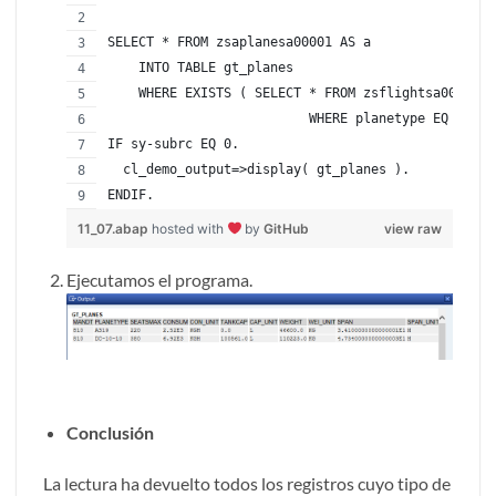
SELECT * FROM zsaplanesa00001 AS a
    INTO TABLE gt_planes
    WHERE EXISTS ( SELECT * FROM zsflightsa00001
                          WHERE planetype EQ a~pla
IF sy-subrc EQ 0.
  cl_demo_output=>display( gt_planes ).
ENDIF.
11_07.abap
hosted with
by
GitHub
view raw
Ejecutamos el programa.
Conclusión
La lectura ha devuelto todos los registros cuyo tipo de