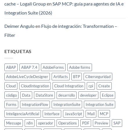
cache – Logali Group
en
SAP MCP: guía para agentes de IA e
Integration Suite (2026)
Deimer Angulo
en
Flujo de integración: Transformation –
Filter
ETIQUETAS
ABAP
ABAP 7.4
AdobeForms
Adobe forms
AdobeLiveCycleDesigner
Artifacts
BTP
Ciberseguridad
Cloud
CloudIntegration
Cloud Integration
cpi
Create
código
Data
DataStore
desarrollo
developer
Eclipse
Forms
IntegrationFlow
IntegrationSuite
Integration Suite
InteligenciaArtificial
Interface
JavaScript
Mail
MCP
Message
n8n
operador
Operations
PDF
Preview
SAP