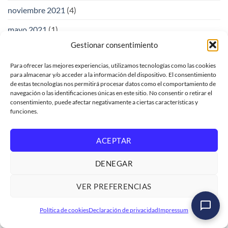
noviembre 2021
(4)
mayo 2021
(1)
Gestionar consentimiento
enero 2020
(1)
Para ofrecer las mejores experiencias, utilizamos tecnologías como las cookies
noviembre 2018
(1)
para almacenar y/o acceder a la información del dispositivo. El consentimiento
de estas tecnologías nos permitirá procesar datos como el comportamiento de
octubre 2018
(1)
navegación o las identificaciones únicas en este sitio. No consentir o retirar el
consentimiento, puede afectar negativamente a ciertas características y
junio 2018
(83)
funciones.
mayo 2018
(132)
ACEPTAR
LOGALI GROUP
DENEGAR
Soporte de venta
VER PREFERENCIAS
Solicitud de facturación
Curso SAP ABAP Programación Iniciación
Política de cookies
Declaración de privacidad
Impressum
Ver formación
→
Trabaja con nosotros