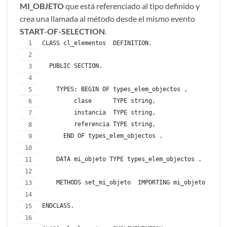
MI_OBJETO
que está referenciado al tipo definido y
crea una llamada al método desde el mismo evento
START-OF-SELECTION
.
CLASS cl_elementos  DEFINITION.
  PUBLIC SECTION.
    TYPES: BEGIN OF types_elem_objectos ,
         clase      TYPE string,
         instancia  TYPE string,
         referencia TYPE string,
      END OF types_elem_objectos .
    DATA mi_objeto TYPE types_elem_objectos .
    METHODS set_mi_objeto  IMPORTING mi_objeto TYPE 
ENDCLASS.