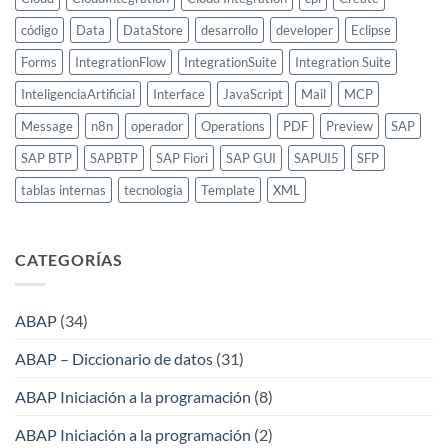
código
Data
DataStore
desarrollo
developer
Eclipse
Forms
IntegrationFlow
IntegrationSuite
Integration Suite
InteligenciaArtificial
Interface
JavaScript
Mail
MCP
Message
n8n
operador
Operations
PDF
Preview
SAP
SAP BTP
SAPBTP
SAP Fiori
SAP GUI
SAPUI5
SFP
tablas internas
tecnologia
Template
XML
CATEGORÍAS
ABAP
(34)
ABAP – Diccionario de datos
(31)
ABAP Iniciación a la programación
(8)
ABAP Iniciación a la programación
(2)