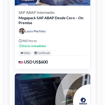
SAP ABAP
Intermedio
Megapack SAP ABAP Desde Cero – On
Premise
Laura Martínez
460 horas
Inicio inmediato
Video
Certificado
USD US$600