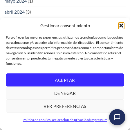
mayo 2024
(1)
abril 2024
(3)
marzo 2024
(1)
Gestionar consentimiento
febrero 2024
(2)
Para ofrecer las mejores experiencias, utilizamos tecnologías como las cookies
para almacenar y/o acceder a la información del dispositivo. El consentimiento
enero 2024
(1)
de estas tecnologías nos permitirá procesar datos como el comportamiento de
navegación o las identificaciones únicas en este sitio. No consentir o retirar el
octubre 2023
(1)
consentimiento, puede afectar negativamente a ciertas características y
funciones.
septiembre 2023
(1)
agosto 2023
(1)
ACEPTAR
julio 2023
(1)
DENEGAR
junio 2023
(3)
VER PREFERENCIAS
mayo 2023
(2)
Curso SAP ABAP Programación Iniciación
Política de cookies
Declaración de privacidad
Impressum
abril 2023
(3)
Ver formación
→