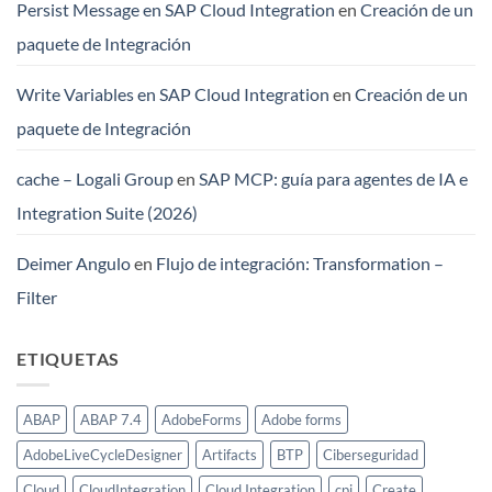
Persist Message en SAP Cloud Integration
en
Creación de un
paquete de Integración
Write Variables en SAP Cloud Integration
en
Creación de un
paquete de Integración
cache – Logali Group
en
SAP MCP: guía para agentes de IA e
Integration Suite (2026)
Deimer Angulo
en
Flujo de integración: Transformation –
Filter
ETIQUETAS
ABAP
ABAP 7.4
AdobeForms
Adobe forms
AdobeLiveCycleDesigner
Artifacts
BTP
Ciberseguridad
Cloud
CloudIntegration
Cloud Integration
cpi
Create