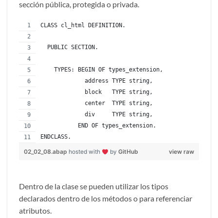
sección pública, protegida o privada.
CLASS cl_html DEFINITION.
  PUBLIC SECTION.
    TYPES: BEGIN OF types_extension,
             address TYPE string,
             block   TYPE string,
             center  TYPE string,
             div     TYPE string,
           END OF types_extension.
ENDCLASS.
02_02_08.abap
hosted with
by
GitHub
view raw
Dentro de la clase se pueden utilizar los tipos
declarados dentro de los métodos o para referenciar
atributos.