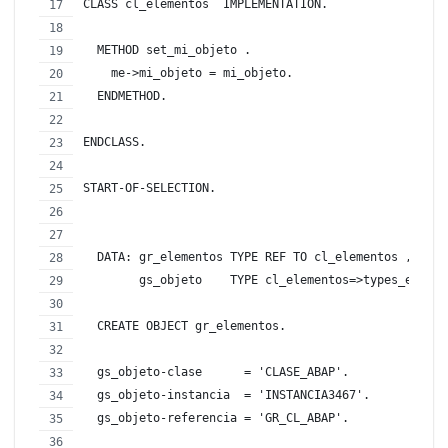
CLASS cl_elementos  IMPLEMENTATION.
  METHOD set_mi_objeto .
    me->mi_objeto = mi_objeto.
  ENDMETHOD.
ENDCLASS.
START-OF-SELECTION.
  DATA: gr_elementos TYPE REF TO cl_elementos ,
        gs_objeto    TYPE cl_elementos=>types_elem_o
  CREATE OBJECT gr_elementos.
  gs_objeto-clase      = 'CLASE_ABAP'.
  gs_objeto-instancia  = 'INSTANCIA3467'.
  gs_objeto-referencia = 'GR_CL_ABAP'.