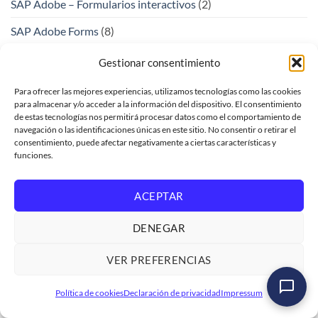
SAP Adobe – Formularios interactivos
(2)
SAP Adobe Forms
(8)
SAP Analytics Cloud
(2)
Gestionar consentimiento
SAP API Management
(1)
Para ofrecer las mejores experiencias, utilizamos tecnologías como las cookies
para almacenar y/o acceder a la información del dispositivo. El consentimiento
SAP BPA
(2)
de estas tecnologías nos permitirá procesar datos como el comportamiento de
navegación o las identificaciones únicas en este sitio. No consentir o retirar el
SAP BTP
(23)
consentimiento, puede afectar negativamente a ciertas características y
funciones.
SAP BTP (Business Technology Platform)
(1)
SAP Build Apps
(1)
ACEPTAR
SAP Business Process Automation
(1)
DENEGAR
SAP CAP
(5)
VER PREFERENCIAS
SAP Concur
(1)
Curso SAP ABAP Diccionario de Datos
Política de cookies
Declaración de privacidad
Impressum
SAP CPI
(2)
Ver formación
→