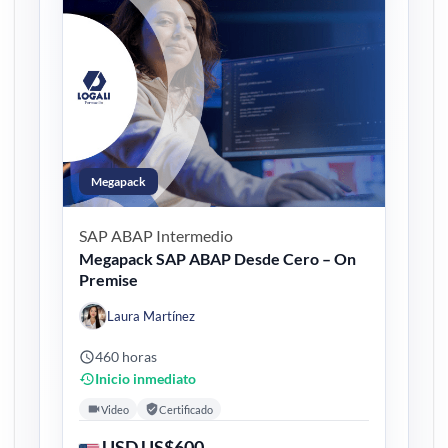
Megapack
SAP ABAP
Intermedio
Megapack SAP ABAP Desde Cero – On
Premise
Laura Martínez
460 horas
Inicio inmediato
Video
Certificado
USD US$600