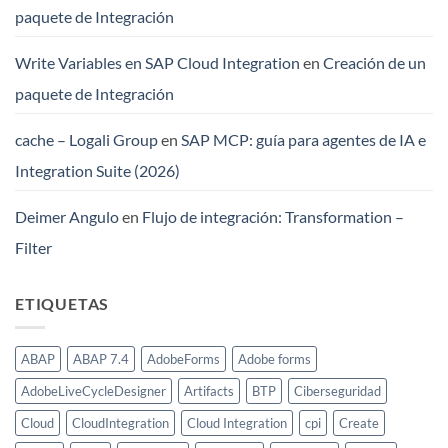
paquete de Integración
Write Variables en SAP Cloud Integration
en
Creación de un
paquete de Integración
cache – Logali Group
en
SAP MCP: guía para agentes de IA e
Integration Suite (2026)
Deimer Angulo
en
Flujo de integración: Transformation –
Filter
ETIQUETAS
ABAP
ABAP 7.4
AdobeForms
Adobe forms
AdobeLiveCycleDesigner
Artifacts
BTP
Ciberseguridad
Cloud
CloudIntegration
Cloud Integration
cpi
Create