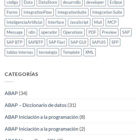
código
Data
DataStore
desarrollo
developer
Eclipse
Forms
IntegrationFlow
IntegrationSuite
Integration Suite
InteligenciaArtificial
Interface
JavaScript
Mail
MCP
Message
n8n
operador
Operations
PDF
Preview
SAP
SAP BTP
SAPBTP
SAP Fiori
SAP GUI
SAPUI5
SFP
tablas internas
tecnologia
Template
XML
CATEGORÍAS
ABAP
(34)
ABAP – Diccionario de datos
(31)
ABAP Iniciación a la programación
(8)
ABAP Iniciación a la programación
(2)