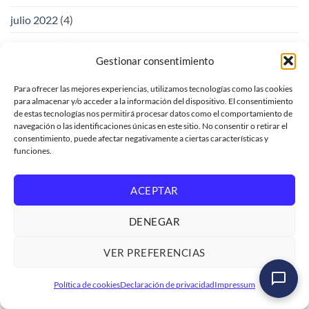
julio 2022
(4)
junio 2022
(4)
Gestionar consentimiento
mayo 2022
(5)
Para ofrecer las mejores experiencias, utilizamos tecnologías como las cookies
abril 2022
(3)
para almacenar y/o acceder a la información del dispositivo. El consentimiento
de estas tecnologías nos permitirá procesar datos como el comportamiento de
marzo 2022
(4)
navegación o las identificaciones únicas en este sitio. No consentir o retirar el
consentimiento, puede afectar negativamente a ciertas características y
febrero 2022
(3)
funciones.
enero 2022
(3)
ACEPTAR
diciembre 2021
(4)
DENEGAR
noviembre 2021
(4)
VER PREFERENCIAS
mayo 2021
(1)
Curso SAP ABAP Programación Iniciación
enero 2020
(1)
Política de cookies
Declaración de privacidad
Impressum
Ver formación
→
noviembre 2018
(1)