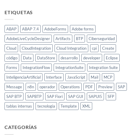
ETIQUETAS
ABAP
ABAP 7.4
AdobeForms
Adobe forms
AdobeLiveCycleDesigner
Artifacts
BTP
Ciberseguridad
Cloud
CloudIntegration
Cloud Integration
cpi
Create
código
Data
DataStore
desarrollo
developer
Eclipse
Forms
IntegrationFlow
IntegrationSuite
Integration Suite
InteligenciaArtificial
Interface
JavaScript
Mail
MCP
Message
n8n
operador
Operations
PDF
Preview
SAP
SAP BTP
SAPBTP
SAP Fiori
SAP GUI
SAPUI5
SFP
tablas internas
tecnologia
Template
XML
CATEGORÍAS