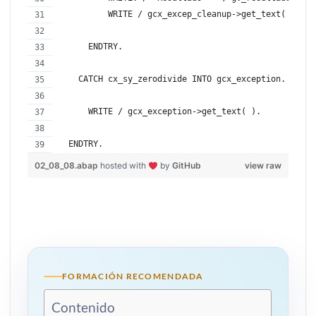
          WRITE / gcx_excep_cleanup->get_text( ).
      ENDTRY.
    CATCH cx_sy_zerodivide INTO gcx_exception.
      WRITE / gcx_exception->get_text( ).
  ENDTRY.
02_08_08.abap
hosted with
by
GitHub
view raw
FORMACIÓN RECOMENDADA
Contenido