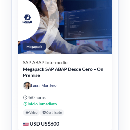
Megapack
SAP ABAP
Intermedio
Megapack SAP ABAP Desde Cero – On
Premise
Laura Martínez
460 horas
Inicio inmediato
Video
Certificado
USD US$600