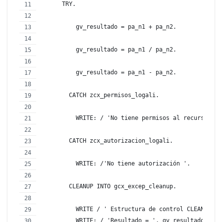
      TRY.
          gv_resultado = pa_n1 + pa_n2.
          gv_resultado = pa_n1 / pa_n2.
          gv_resultado = pa_n1 - pa_n2.
        CATCH zcx_permisos_logali.
          WRITE: / 'No tiene permisos al recurso sol
        CATCH zcx_autorizacion_logali.
          WRITE: /'No tiene autorización '.
        CLEANUP INTO gcx_excep_cleanup.
          WRITE / ' Estructura de control CLEANUP'.
          WRITE: / 'Resultado = ', gv_resultado.