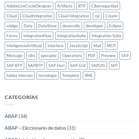
AdobeLiveCycleDesigner
Artifacts
BTP
Ciberseguridad
Cloud
CloudIntegration
Cloud Integration
cpi
Create
código
Data
DataStore
desarrollo
developer
Eclipse
Forms
IntegrationFlow
IntegrationSuite
Integration Suite
InteligenciaArtificial
Interface
JavaScript
Mail
MCP
Message
n8n
operador
Operations
PDF
Preview
SAP
SAP BTP
SAPBTP
SAP Fiori
SAP GUI
SAPUI5
SFP
tablas internas
tecnologia
Template
XML
CATEGORÍAS
ABAP
(34)
ABAP – Diccionario de datos
(31)