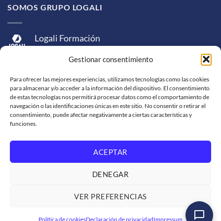
SOMOS GRUPO LOGALI
Logali Formación
Logali Consultoría
Gestionar consentimiento
Logali Ingeniería
Para ofrecer las mejores experiencias, utilizamos tecnologías como las cookies
para almacenar y/o acceder a la información del dispositivo. El consentimiento
de estas tecnologías nos permitirá procesar datos como el comportamiento de
navegación o las identificaciones únicas en este sitio. No consentir o retirar el
consentimiento, puede afectar negativamente a ciertas características y
funciones.
ACEPTAR
Visa
MasterCard
American
PayPal
Bank
Sepa
Skrill
Express
Transfer
DENEGAR
Western
Union
SOPORTE DE VENTA
SOLICITUD DE FACTURACIÓN
VER PREFERENCIAS
TRABAJA CON NOSOTROS
CONDICIONES DE SERVICIO
POLÍTICAS DE PRIVACIDAD
Política de cookies
Declaración de privacidad
Impressum