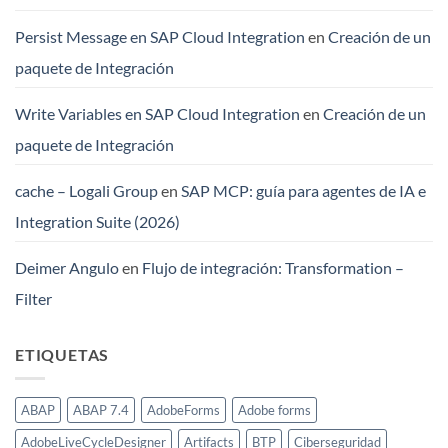
Persist Message en SAP Cloud Integration
en
Creación de un
paquete de Integración
Write Variables en SAP Cloud Integration
en
Creación de un
paquete de Integración
cache – Logali Group
en
SAP MCP: guía para agentes de IA e
Integration Suite (2026)
Deimer Angulo
en
Flujo de integración: Transformation –
Filter
ETIQUETAS
ABAP
ABAP 7.4
AdobeForms
Adobe forms
AdobeLiveCycleDesigner
Artifacts
BTP
Ciberseguridad