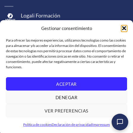
Logali Formación
Logali Consultoría
Gestionar consentimiento
Logali Ingeniería
Para ofrecer las mejores experiencias, utilizamos tecnologías como las cookies
para almacenar y/o acceder a la información del dispositivo. El consentimiento
de estas tecnologías nos permitirá procesar datos como el comportamiento de
navegación o las identificaciones únicas en este sitio. No consentir o retirar el
consentimiento, puede afectar negativamente a ciertas características y
funciones.
ACEPTAR
Visa
MasterCard
American
PayPal
Bank
Sepa
Skrill
Express
Transfer
DENEGAR
Western
Union
SOPORTE DE VENTA
SOLICITUD DE FACTURACIÓN
VER PREFERENCIAS
TRABAJA CON NOSOTROS
CONDICIONES DE SERVICIO
POLÍTICAS DE PRIVACIDAD
Política de cookies
Declaración de privacidad
Impressum
Copyright 2026 ©
Logali Group