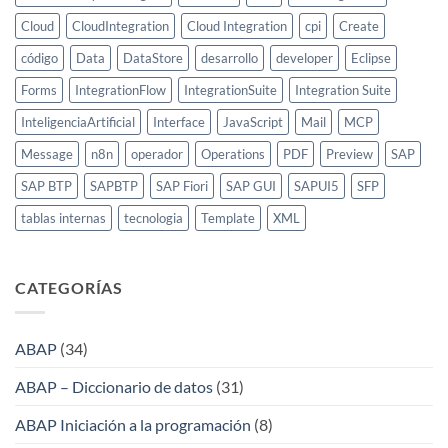
Cloud
CloudIntegration
Cloud Integration
cpi
Create
código
Data
DataStore
desarrollo
developer
Eclipse
Forms
IntegrationFlow
IntegrationSuite
Integration Suite
InteligenciaArtificial
Interface
JavaScript
Mail
MCP
Message
n8n
operador
Operations
PDF
Preview
SAP
SAP BTP
SAPBTP
SAP Fiori
SAP GUI
SAPUI5
SFP
tablas internas
tecnologia
Template
XML
CATEGORÍAS
ABAP
(34)
ABAP – Diccionario de datos
(31)
ABAP Iniciación a la programación
(8)