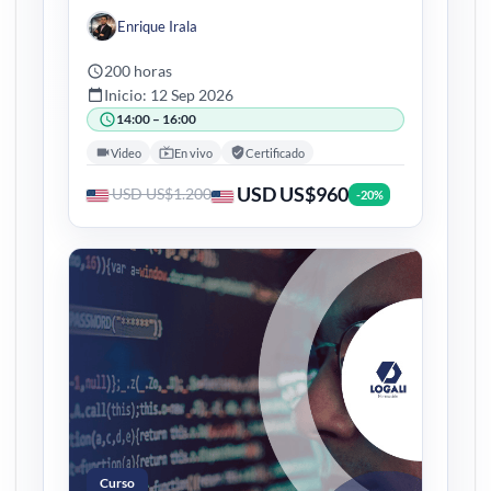
Enrique Irala
200 horas
Inicio: 12 Sep 2026
14:00 – 16:00
Video
En vivo
Certificado
USD US$960
USD US$1.200
-20%
Curso