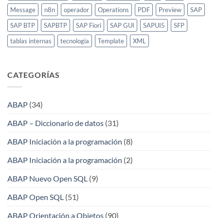
Message
n8n
operador
Operations
PDF
Preview
SAP
SAP BTP
SAPBTP
SAP Fiori
SAP GUI
SAPUI5
SFP
tablas internas
tecnologia
Template
XML
CATEGORÍAS
ABAP
(34)
ABAP – Diccionario de datos
(31)
ABAP Iniciación a la programación
(8)
ABAP Iniciación a la programación
(2)
ABAP Nuevo Open SQL
(9)
ABAP Open SQL
(51)
ABAP Orientación a Objetos
(90)