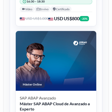
16:30 – 18:30
Video
En vivo
Certificado
USD US$800
USD US$1.000
-20%
Máster Online
SAP ABAP
Avanzado
Máster SAP ABAP Cloud de Avanzado a
Experto