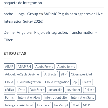
paquete de Integración
cache – Logali Group
en
SAP MCP: guía para agentes de IA e
Integration Suite (2026)
Deimer Angulo
en
Flujo de integración: Transformation –
Filter
ETIQUETAS
ABAP
ABAP 7.4
AdobeForms
Adobe forms
AdobeLiveCycleDesigner
Artifacts
BTP
Ciberseguridad
Cloud
CloudIntegration
Cloud Integration
cpi
Create
código
Data
DataStore
desarrollo
developer
Eclipse
Forms
IntegrationFlow
IntegrationSuite
Integration Suite
InteligenciaArtificial
Interface
JavaScript
Mail
MCP