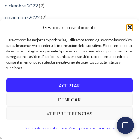
diciembre 2022
(2)
noviembre 2022
(2)
Gestionar consentimiento
octubre 2022
(3)
Para ofrecer las mejores experiencias, utilizamos tecnologías como las cookies
septiembre 2022
(3)
para almacenar y/o acceder a la información del dispositivo. El consentimiento
de estas tecnologías nos permitirá procesar datos como el comportamiento de
agosto 2022
(5)
navegación o las identificaciones únicas en este sitio. No consentir o retirar el
consentimiento, puede afectar negativamente a ciertas características y
julio 2022
(4)
funciones.
junio 2022
(4)
ACEPTAR
mayo 2022
(5)
DENEGAR
abril 2022
(3)
marzo 2022
(4)
VER PREFERENCIAS
febrero 2022
(3)
Máster SAP ABAP Cloud de Cero a Avanzado
Política de cookies
Declaración de privacidad
Impressum
Ver formación
→
enero 2022
(3)