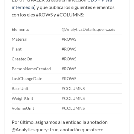
intermedia
) y que publica los siguientes elementos
con los ejes #ROWS y #COLUMNS:
Elemento
@AnalyticsDetails.query.axis
Material
#ROWS
Plant
#ROWS
CreatedOn
#ROWS
PersonNameCreated
#ROWS
LastChangeDate
#ROWS
BaseUnit
#COLUMNS
WeightUnit
#COLUMNS
VolumeUnit
#COLUMNS
Por último, asignamos a la entidad la anotación
@Analytics.query: true, anotación que ofrece