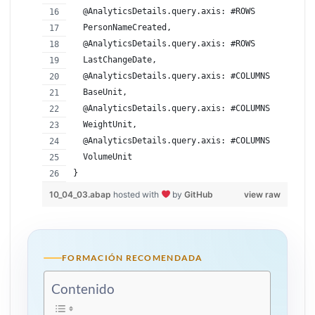
  @AnalyticsDetails.query.axis: #ROWS
  PersonNameCreated,
  @AnalyticsDetails.query.axis: #ROWS
  LastChangeDate,
  @AnalyticsDetails.query.axis: #COLUMNS
  BaseUnit,
  @AnalyticsDetails.query.axis: #COLUMNS
  WeightUnit,
  @AnalyticsDetails.query.axis: #COLUMNS
  VolumeUnit
} 
10_04_03.abap
hosted with
by
GitHub
view raw
FORMACIÓN RECOMENDADA
Contenido