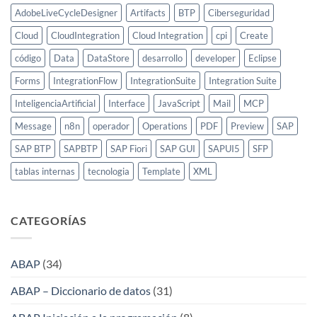
AdobeLiveCycleDesigner
Artifacts
BTP
Ciberseguridad
Cloud
CloudIntegration
Cloud Integration
cpi
Create
código
Data
DataStore
desarrollo
developer
Eclipse
Forms
IntegrationFlow
IntegrationSuite
Integration Suite
InteligenciaArtificial
Interface
JavaScript
Mail
MCP
Message
n8n
operador
Operations
PDF
Preview
SAP
SAP BTP
SAPBTP
SAP Fiori
SAP GUI
SAPUI5
SFP
tablas internas
tecnologia
Template
XML
CATEGORÍAS
ABAP
(34)
ABAP – Diccionario de datos
(31)