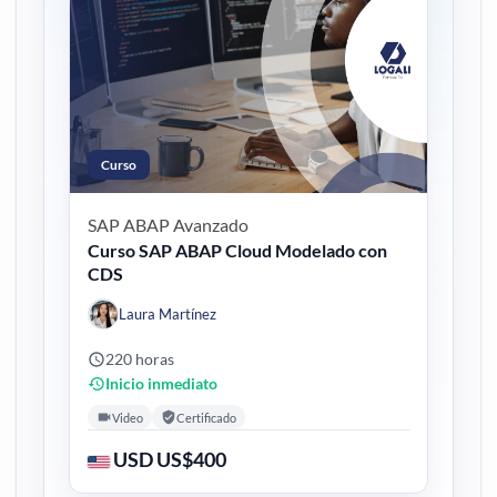
Curso
SAP ABAP
Avanzado
Curso SAP ABAP Cloud Modelado con
CDS
Laura Martínez
220 horas
Inicio inmediato
Video
Certificado
USD US$400