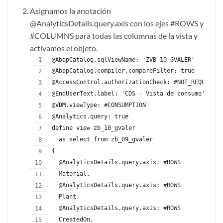
Asignamos la anotación
@AnalyticsDetails.query.axis con los ejes #ROWS y
#COLUMNS para todas las columnas de la vista y
activamos el objeto.
@AbapCatalog.sqlViewName: 'ZVB_10_GVALER'
@AbapCatalog.compiler.compareFilter: true
@AccessControl.authorizationCheck: #NOT_REQUIRED
@EndUserText.label: 'CDS - Vista de consumo'
@VDM.viewType: #CONSUMPTION
@Analytics.query: true
define view zb_10_gvaler
  as select from zb_09_gvaler
{
  @AnalyticsDetails.query.axis: #ROWS
  Material,
  @AnalyticsDetails.query.axis: #ROWS
  Plant,
  @AnalyticsDetails.query.axis: #ROWS
  CreatedOn,