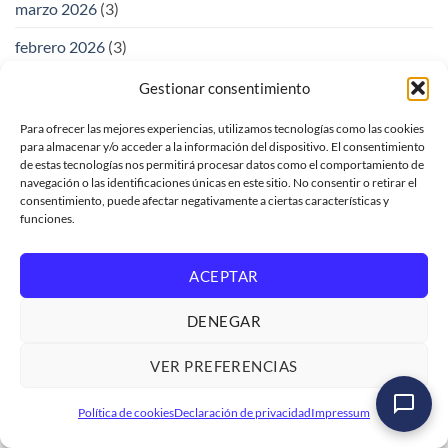
marzo 2026
(3)
febrero 2026
(3)
enero 2026
(2)
Gestionar consentimiento
octubre 2025
(1)
Para ofrecer las mejores experiencias, utilizamos tecnologías como las cookies
para almacenar y/o acceder a la información del dispositivo. El consentimiento
septiembre 2025
(1)
de estas tecnologías nos permitirá procesar datos como el comportamiento de
navegación o las identificaciones únicas en este sitio. No consentir o retirar el
junio 2025
(5)
consentimiento, puede afectar negativamente a ciertas características y
funciones.
mayo 2025
(3)
marzo 2025
(4)
ACEPTAR
octubre 2024
(2)
DENEGAR
septiembre 2024
(4)
VER PREFERENCIAS
agosto 2024
(4)
Curso SAP ABAP Cloud Modelado con CDS
Política de cookies
Declaración de privacidad
Impressum
julio 2024
(2)
Ver formación
→