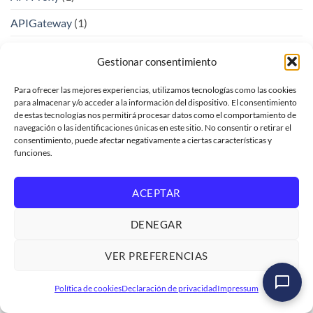
APIGateway
(1)
APIManagement
(2)
Gestionar consentimiento
Artefactos de Salida
(1)
Para ofrecer las mejores experiencias, utilizamos tecnologías como las cookies
Autenticación de APIs
(1)
para almacenar y/o acceder a la información del dispositivo. El consentimiento
de estas tecnologías nos permitirá procesar datos como el comportamiento de
Automatizacion
(3)
navegación o las identificaciones únicas en este sitio. No consentir o retirar el
consentimiento, puede afectar negativamente a ciertas características y
funciones.
Automatización de Procesos
(1)
AutomatizacionEmpresarial
(1)
ACEPTAR
avanai
(1)
DENEGAR
BTP
(4)
VER PREFERENCIAS
Business
(1)
Curso SAP ABAP Cloud abapGit | ATC | ABAP
BusinessAI
(2)
Política de cookies
Declaración de privacidad
Impressum
Cleaner | Autorizaciones
Ver formación
→