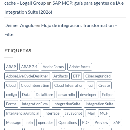
cache – Logali Group
en
SAP MCP: guía para agentes de IA e
Integration Suite (2026)
Deimer Angulo
en
Flujo de integración: Transformation –
Filter
ETIQUETAS
ABAP
ABAP 7.4
AdobeForms
Adobe forms
AdobeLiveCycleDesigner
Artifacts
BTP
Ciberseguridad
Cloud
CloudIntegration
Cloud Integration
cpi
Create
código
Data
DataStore
desarrollo
developer
Eclipse
Forms
IntegrationFlow
IntegrationSuite
Integration Suite
InteligenciaArtificial
Interface
JavaScript
Mail
MCP
Message
n8n
operador
Operations
PDF
Preview
SAP